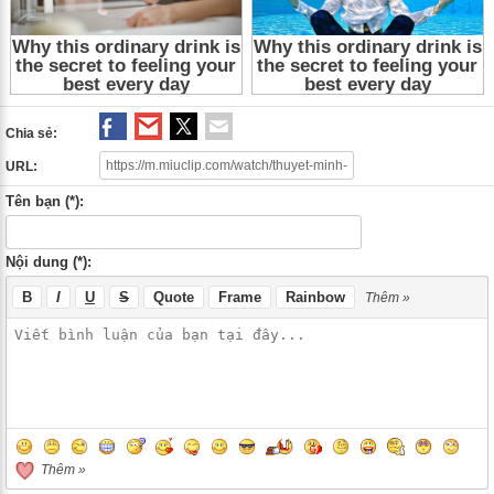
The Dark Lord 2018 Tap 2
,
The Dark Lord Tap 2
,
Phim cổ trang Trung
Quốc
,
Phim cổ trang
,
Phim Trung Quốc
,
Phim co trang Trung Quoc
,
Phim
co trang
,
Phim Trung Quoc
Chia sẻ:
URL:
Tên bạn (*):
Nội dung (*):
B
I
U
S
Quote
Frame
Rainbow
Thêm »
Thêm »