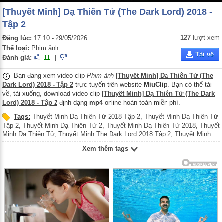
[Thuyết Minh] Dạ Thiên Tử (The Dark Lord) 2018 -
Tập 2
127
lượt xem
Đăng lúc:
17:10 - 29/05/2026
Thể loại:
Phim ảnh
Tải về
Đánh giá:
11
|
Bạn đang xem video clip
Phim ảnh
[Thuyết Minh] Dạ Thiên Tử (The
Dark Lord) 2018 - Tập 2
trực tuyến trên website
MiuClip
. Bạn có thể tải
về, tải xuống, download video clip
[Thuyết Minh] Dạ Thiên Tử (The Dark
Lord) 2018 - Tập 2
định dạng
mp4
online hoàn toàn miễn phí.
Tags:
Thuyết Minh Dạ Thiên Tử 2018 Tập 2
,
Thuyết Minh Dạ Thiên Tử
Tập 2
,
Thuyết Minh Dạ Thiên Tử 2
,
Thuyết Minh Dạ Thiên Tử 2018
,
Thuyết
Minh Dạ Thiên Tử
,
Thuyết Minh The Dark Lord 2018 Tập 2
,
Thuyết Minh
The Dark Lord Tập 2
,
Thuyết Minh The Dark Lord 2
,
Thuyết Minh The Dark
Xem thêm tags
Lord 2018
,
Thuyết Minh The Dark Lord
,
Dạ Thiên Tử 2018 Tập 2
,
Dạ Thiên
Tử Tập 2
,
Dạ Thiên Tử 2
,
Dạ Thiên Tử 2018
,
Dạ Thiên Tử
,
The Dark Lord
2018 Tập 2
,
The Dark Lord Tập 2
,
The Dark Lord 2
,
The Dark Lord 2018
,
The Dark Lord
,
Thuyet Minh Da Thien Tu 2018 Tap 2
,
Thuyet Minh Da
Thien Tu Tap 2
,
Thuyet Minh Da Thien Tu 2
,
Thuyet Minh Da Thien Tu
2018
,
Thuyet Minh Da Thien Tu
,
Thuyet Minh The Dark Lord 2018 Tap 2
,
Thuyet Minh The Dark Lord Tap 2
,
Thuyet Minh The Dark Lord 2
,
Thuyet
Minh The Dark Lord 2018
,
Thuyet Minh The Dark Lord
,
Da Thien Tu 2018
Tap 2
,
Da Thien Tu Tap 2
,
Da Thien Tu 2
,
Da Thien Tu 2018
,
Da Thien Tu
,