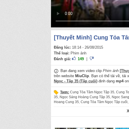
[Thuyết Minh] Cung Tỏa Tâ
Đăng lúc:
18:14 - 26/08/2015
Thể loại:
Phim ảnh
Đánh giá:
149
|
Bạn đang xem video clip
Phim ảnh
[Thu
trên website
MiuClip
. Bạn có thể tải về, tải
Ngọc - Tập 35 (Tập cuối)
định dạng
mp4
onl
Tags:
Cung Tỏa Tâm Ngọc Tập 35
,
Cung To
35
,
Ngọc Sáng Hoàng Cung Tập 35
,
Ngoc Sang
Hoang Cung 35
,
Cung Tỏa Tâm Ngọc Tập cuối
Ngoc Sang Hoang Cung Tap cuoi
,
Phim cổ tran