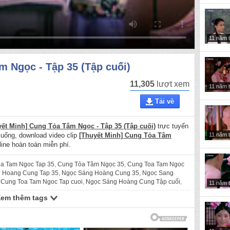
11 năm 
m Ngọc - Tập 35 (Tập cuối)
11,305
lượt xem
11 năm 
Tải về
yết Minh] Cung Tỏa Tâm Ngọc - Tập 35 (Tập cuối)
trực tuyến
11 năm 
 xuống, download video clip
[Thuyết Minh] Cung Tỏa Tâm
ine hoàn toàn miễn phí.
a Tam Ngoc Tap 35
,
Cung Tỏa Tâm Ngọc 35
,
Cung Toa Tam Ngoc
 Hoang Cung Tap 35
,
Ngọc Sáng Hoàng Cung 35
,
Ngoc Sang
,
Cung Toa Tam Ngoc Tap cuoi
,
Ngọc Sáng Hoàng Cung Tập cuối
,
11 năm 
g Trung Quốc
,
Phim co trang Trung Quoc
Xem thêm tags