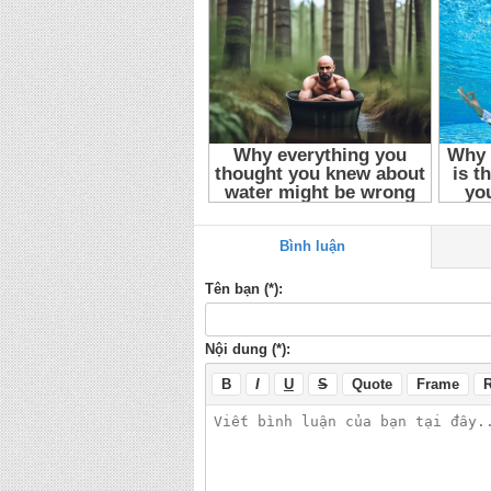
Bình luận
Tên bạn (*):
Nội dung (*):
B
I
U
S
Quote
Frame