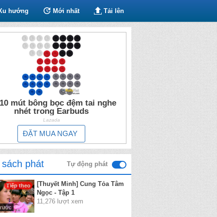
Xu hướng
Mới nhất
Tải lên
10 mút bông bọc đệm tai nghe
nhét trong Earbuds
Lazada
ĐẶT MUA NGAY
 sách phát
Tự động phát
[Thuyết Minh] Cung Tỏa Tâm
Tiếp theo
Ngọc - Tập 1
11,276 lượt xem
trước