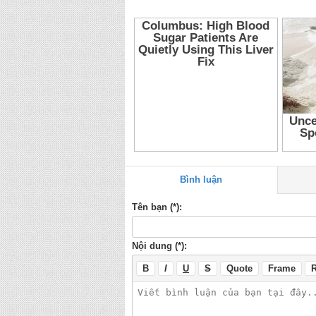
Đội Vũ Trụ
,
Uchuu Sentai Kyuranger 2017 Tập 
2017 Tap 4
,
Thuyet Minh Chien Doi Vu Tru Tap 
2017
,
Thuyet Minh Chien Doi Vu Tru
,
Thuyet Mi
Kyuranger Tap 4
,
Thuyet Minh Uchuu Sentai Ky
Uchuu Sentai Kyuranger
,
Chien Doi Vu Tru 201
Tru 2017
,
Chien Doi Vu Tru
,
Uchuu Sentai Kyur
Sentai Nhật Bản
,
Phim Super Sentai
,
Super Sen
Nhật Bản
,
Phim Super Sentai Nhat Ban
,
Phim s
Bình luận
Tên bạn (*):
Nội dung (*):
B
I
U
S
Quote
Frame