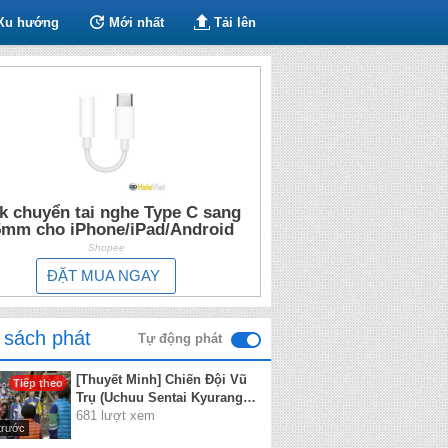
Xu hướng
Mới nhất
Tải lên
k chuyển tai nghe Type C sang
5mm cho iPhone/iPad/Android
Shopee
ĐẶT MUA NGAY
 sách phát
Tự động phát
[Thuyết Minh] Chiến Đội Vũ
Tiếp theo
Trụ (Uchuu Sentai Kyuranger)
2017 - Tập 5
681 lượt xem
trước