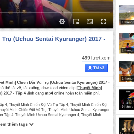
1 tháng 
 Trụ (Uchuu Sentai Kyuranger) 2017 -
1 tháng 
499
lượt xem
Tải về
1 tháng 
yết Minh] Chiến Đội Vũ Trụ (Uchuu Sentai Kyuranger) 2017 -
có thể tải về, tải xuống, download video clip
[Thuyết Minh]
) 2017 - Tập 4
định dạng
mp4
online hoàn toàn miễn phí.
Tập 4
,
Thuyết Minh Chiến Đội Vũ Trụ Tập 4
,
Thuyết Minh Chiến Đội
9 năm t
huyết Minh Chiến Đội Vũ Trụ
,
Thuyết Minh Uchuu Sentai Kyuranger
er Tập 4
,
Thuyết Minh Uchuu Sentai Kyuranger 4
,
Thuyết Minh
uu Sentai Kyuranger
,
thuyết minh chiến đội vũ trụ 2017 tập 4
,
thuyết
Xem thêm tags
 vũ trụ 4
,
thuyết minh chiến đội vũ trụ 2017
,
thuyết minh chiến đội
Vũ Trụ Tập 4
,
Chiến Đội Vũ Trụ 4
,
Chiến Đội Vũ Trụ 2017
,
Chiến