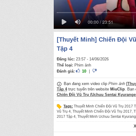
00:00 / 23:51
[Thuyết Minh] Chiến Đội Vũ
Tập 4
Đăng lúc:
23:57 - 14/06/2026
Thể loại:
Phim ảnh
Đánh giá:
10
|
Bạn đang xem video clip
Phim ảnh
[Thu
Tập 4
trực tuyến trên website
MiuClip
. Bạn 
Chiến Đội Vũ Trụ (Uchuu Sentai Kyuranger
Tags:
Thuyết Minh Chiến Đội Vũ Trụ 2017 
Vũ Trụ 4
,
Thuyết Minh Chiến Đội Vũ Trụ 2017
,
T
2017 Tập 4
,
Thuyết Minh Uchuu Sentai Kyurang
Uchuu Sentai Kyuranger 2017
,
Thuyết Minh Uch
minh chiến đội vũ trụ tập 4
,
thuyết minh chiến đội
vũ trụ
,
Chiến Đội Vũ Trụ 2017 Tập 4
,
Chiến Đội 