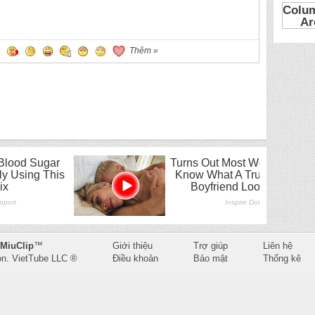
Thêm »
MiuClip
™
Giới thiệu
Trợ giúp
Liên hệ
on.
VietTube LLC
®
Điều khoản
Bảo mật
Thống kê