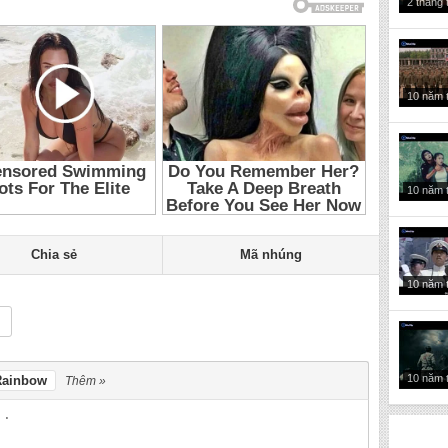
2 tháng 
4
,
Uchuu Sentai Kyuranger Tập 4
,
Thuyet Minh Chien Doi Vu Tru
4
,
Thuyet Minh Chien Doi Vu Tru 4
,
Thuyet Minh Chien Doi Vu Tru
nh Uchuu Sentai Kyuranger 2017 Tap 4
,
Thuyet Minh Uchuu Sentai
uranger 4
,
Thuyet Minh Uchuu Sentai Kyuranger 2017
,
Thuyet Minh
7 Tap 4
,
Chien Doi Vu Tru Tap 4
,
Chien Doi Vu Tru 4
,
Chien Doi Vu
anger 2017 Tap 4
,
Uchuu Sentai Kyuranger Tap 4
,
Phim Super
10 năm 
tai
,
Phim siêu nhân Nhật Bản
,
Phim siêu nhân
,
Siêu nhân
,
Phim
ieu nhan Nhat Ban
,
Phim sieu nhan
,
Sieu nhan
,
Phim Nhat Ban
10 năm 
Chia sẻ
Mã nhúng
10 năm 
10 năm 
Rainbow
Thêm »