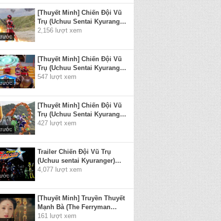
[Thuyết Minh] Chiến Đội Vũ
Trụ (Uchuu Sentai Kyuranger)
2017 - Tập 1
2,156 lượt xem
trước
[Thuyết Minh] Chiến Đội Vũ
Trụ (Uchuu Sentai Kyuranger)
2017 - Tập 2
547 lượt xem
trước
[Thuyết Minh] Chiến Đội Vũ
Trụ (Uchuu Sentai Kyuranger)
2017 - Tập 3
427 lượt xem
trước
Trailer Chiến Đội Vũ Trụ
(Uchuu sentai Kyuranger)
2017
4,077 lượt xem
rước
[Thuyết Minh] Truyền Thuyết
Mạnh Bà (The Ferryman
Manjusaka) 2018 Full
161 lượt xem