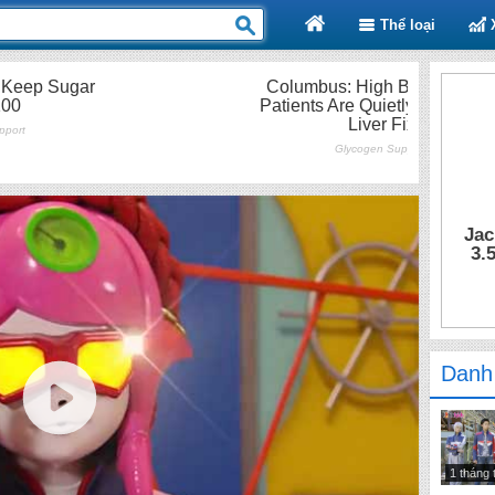
Thể loại
Jac
3.
Danh
1 tháng 