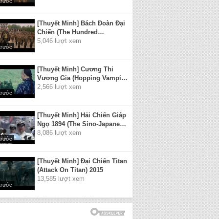
trước
[Thuyết Minh] Bách Đoàn Đại
Chiến (The Hundred
Regiments Offensive) 2015
5,046 lượt xem
trước
[Thuyết Minh] Cương Thi
Vương Gia (Hopping Vampire
VS Zombie) 2015
2,566 lượt xem
trước
[Thuyết Minh] Hải Chiến Giáp
Ngọ 1894 (The Sino-Japanese
War at Sea 1894)
8,086 lượt xem
trước
[Thuyết Minh] Đại Chiến Titan
(Attack On Titan) 2015
13,585 lượt xem
trước