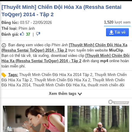
[Thuyết Minh] Chiến Đội Hỏa Xa (Ressha Sentai
ToQger) 2014 - Tập 2
1,520
lượt xem
Đăng lúc:
03:57 - 22/05/2026
Thể loại:
Phim ảnh
Tải về
Đánh giá:
37
|
Bạn đang xem video clip
Phim ảnh
[Thuyết Minh] Chiến Đội Hỏa Xa
(Ressha Sentai ToQger) 2014 - Tập 2
trực tuyến trên website
MiuClip
.
Bạn có thể tải về, tải xuống, download video clip
[Thuyết Minh] Chiến Đội
Hỏa Xa (Ressha Sentai ToQger) 2014 - Tập 2
định dạng
mp4
online hoàn
toàn miễn phí.
Tags:
Thuyết Minh Chiến Đội Hỏa Xa 2014 Tập 2
,
Thuyết Minh Chiến
Đội Hỏa Xa Tập 2
,
Thuyết Minh Chiến Đội Hỏa Xa 2
,
Thuyết Minh Chiến
Đội Hỏa Xa 2014
,
Thuyết Minh Chiến Đội Hỏa Xa
,
thuyết minh chiến đội
hỏa xa 2014 tập 2
,
thuyết minh chiến đội hỏa xa tập 2
,
thuyết minh chiến
Xem thêm tags
đội hỏa xa 2
,
thuyết minh chiến đội hỏa xa 2014
,
thuyết minh chiến đội hỏa
xa
,
Thuyết Minh Ressha Sentai ToQger 2014 Tập 2
,
Thuyết Minh Ressha
Sentai ToQger Tập 2
,
Thuyết Minh Ressha Sentai ToQger 2
,
Thuyết Minh
Ressha Sentai ToQger 2014
,
Thuyết Minh Ressha Sentai ToQger
,
Thuyet
Minh Chien Doi Hoa Xa 2014 Tap 2
,
Thuyet Minh Chien Doi Hoa Xa Tap 2
,
Thuyet Minh Chien Doi Hoa Xa 2
,
Thuyet Minh Chien Doi Hoa Xa 2014
,
Thuyet Minh Chien Doi Hoa Xa
,
Thuyet Minh Ressha Sentai ToQger 2014
Tap 2
,
Thuyet Minh Ressha Sentai ToQger Tap 2
,
Thuyet Minh Ressha