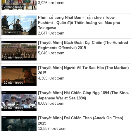
3,926 lượt xem
2 tháng trước
Phim cổ trang Nhật Bản - Trận chiến Toba-
Fushimi - Quân đội Thiên hoàng vs. Mạc phủ
Tokugawa
8 năm trước
2,647 lượt xem
[Thuyết Minh] Bách Đoàn Đại Chiến (The Hundred
Regiments Offensive) 2015
5,046 lượt xem
10 năm trước
[Thuyết Minh] Người Về Từ Sao Hỏa (The Martian)
2015
4,305 lượt xem
10 năm trước
[Thuyết Minh] Hải Chiến Giáp Ngọ 1894 (The Sino-
Japanese War at Sea 1894)
8,089 lượt xem
10 năm trước
[Thuyết Minh] Đại Chiến Titan (Attack On Titan)
2015
13,587 lượt xem