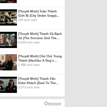
trước
[Thuyết Minh] Toàn Thành
Giới Bị (City Under Siege)
2010 Full
150 lượt xem
trước
[Thuyết Minh] Thanh Xà Bạch
Xà (The Sorcerer And The
White Snake) 2011
4,634 lượt xem
trước
[Thuyết Minh] Chú Chó Trung
Thành (Hachiko A Dog's
Story)
2,496 lượt xem
trước
[Thuyết Minh] Thanh Vân
Kiếm Khách (Duel To The
Death) 1984
3,073 lượt xem
trước