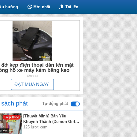
Xu hướng
Mới nhất
Tải lên
 đỡ kẹp điện thoại dán lên mặt
ồng hồ xe máy kèm băng keo
Shopee
ĐẶT MUA NGAY
 sách phát
Tự động phát
[Thuyết Minh] Bán Yêu
Tiếp theo
Khuynh Thành (Demon Girl)
2016 - Tập 4
125 lượt xem
trước