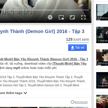
1 tháng 
ynh Thành (Demon Girl) 2016 - Tập 3
128
lượt xem
1 tháng 
Tải về
yết Minh] Bán Yêu Khuynh Thành (Demon Girl) 2016 - Tập 3
1 tháng 
tải về, tải xuống, download video clip
[Thuyết Minh] Bán Yêu
ịnh dạng
mp4
online hoàn toàn miễn phí.
2016 Tập 3
,
Thuyết Minh Bán Yêu Khuynh Thành Tập 3
,
Thuyết
án Yêu Khuynh Thành 2016
,
Thuyết Minh Bán Yêu Khuynh Thành
,
nh Demon Girl Tập 3
,
Thuyết Minh Demon Girl 3
,
Thuyết Minh
9 năm t
 Yêu Khuynh Thành 2016 Tập 3
,
Bán Yêu Khuynh Thành Tập 3
,
Bán
Xem thêm tags
2016
,
Bán Yêu Khuynh Thành
,
Demon Girl 2016 Tập 3
,
Demon Girl
irl
,
Phim giả tưởng Trung Quốc
,
Phim giả tưởng
,
Phim Trung Quốc
,
3
,
Thuyet Minh Ban Yeu Khuynh Thanh Tap 3
,
Thuyet Minh Ban Yeu
 Thanh 2016
,
Thuyet Minh Ban Yeu Khuynh Thanh
,
Thuyet Minh