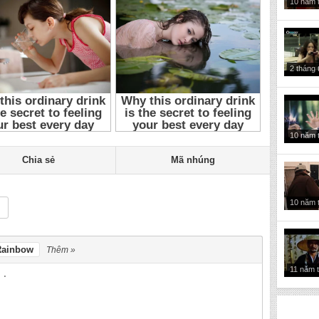
10 năm 
l Tap 3
,
Thuyet Minh Demon Girl 3
,
Thuyet Minh Demon Girl 2016
,
h 2016 Tap 3
,
Ban Yeu Khuynh Thanh Tap 3
,
Ban Yeu Khuynh
u Khuynh Thanh
,
Demon Girl 2016 Tap 3
,
Demon Girl Tap 3
,
Phim
ung Quoc
2 tháng 
10 năm 
Chia sẻ
Mã nhúng
10 năm 
Rainbow
Thêm »
11 năm 