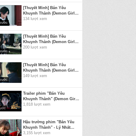
[Thuyết Minh] Bán Yêu
Khuynh Thành (Demon Girl)
2016 - Tập 5
134 lượt xem
trước
[Thuyết Minh] Bán Yêu
Khuynh Thành (Demon Girl)
2016 - Tập 1
200 lượt xem
trước
[Thuyết Minh] Bán Yêu
Khuynh Thành (Demon Girl)
2016 - Tập 2
149 lượt xem
trước
Trailer phim "Bán Yêu
Khuynh Thành" (Demon Girl)
- Phần 1
1,818 lượt xem
rước
Hậu trường phim "Bán Yêu
Khuynh Thành" - Lý Nhất
Đồng, Trương Triết Hạn
3,155 lượt xem