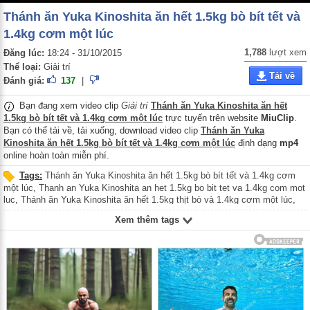
Thánh ăn Yuka Kinoshita ăn hết 1.5kg bò bít tết và
1.4kg cơm một lúc
1,788
lượt xem
Đăng lúc:
18:24 - 31/10/2015
Thể loại:
Giải trí
Tải về
Đánh giá:
137
|
Bạn đang xem video clip
Giải trí
Thánh ăn Yuka Kinoshita ăn hết
1.5kg bò bít tết và 1.4kg cơm một lúc
trực tuyến trên website
MiuClip
.
Bạn có thể tải về, tải xuống, download video clip
Thánh ăn Yuka
Kinoshita ăn hết 1.5kg bò bít tết và 1.4kg cơm một lúc
định dạng
mp4
online hoàn toàn miễn phí.
Tags:
Thánh ăn Yuka Kinoshita ăn hết 1.5kg bò bít tết và 1.4kg cơm
một lúc
,
Thanh an Yuka Kinoshita an het 1.5kg bo bit tet va 1.4kg com mot
luc
,
Thánh ăn Yuka Kinoshita ăn hết 1.5kg thịt bò và 1.4kg cơm một lúc
,
Thanh an Yuka Kinoshita an het 1.5kg thit bo va 1.4kg com mot luc
,
Thánh
Xem thêm tags
ăn Nhật Bản Yuka Kinoshita
,
Thanh an Nhat Ban Yuka Kinoshita