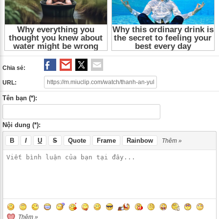
Chia sẻ:
URL:
Tên bạn (*):
Nội dung (*):
B
I
U
S
Quote
Frame
Rainbow
Thêm »
Thêm »