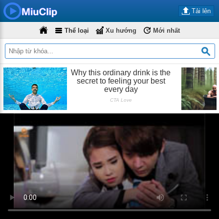
Tải lên
Thể loại
Xu hướng
Mới nhất