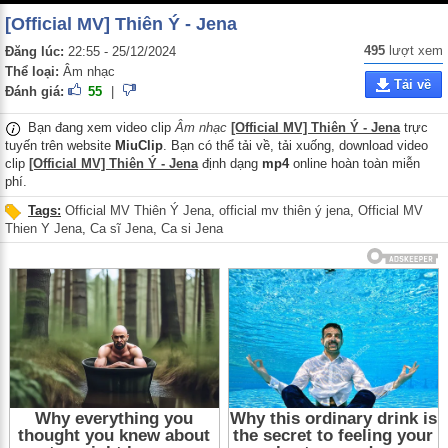
[Official MV] Thiên Ý - Jena
495
lượt xem
Đăng lúc:
22:55 - 25/12/2024
Thể loại:
Âm nhạc
Tải về
Đánh giá:
55
|
Bạn đang xem video clip
Âm nhạc
[Official MV] Thiên Ý - Jena
trực
tuyến trên website
MiuClip
. Bạn có thể tải về, tải xuống, download video
clip
[Official MV] Thiên Ý - Jena
định dạng
mp4
online hoàn toàn miễn
phí.
Tags:
Official MV Thiên Ý Jena
,
official mv thiên ý jena
,
Official MV
Thien Y Jena
,
Ca sĩ Jena
,
Ca si Jena