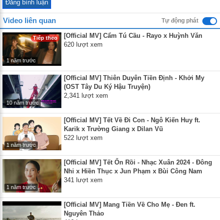
Video liên quan
Tự động phát
[Official MV] Cẩm Tú Cầu - Rayo x Huỳnh Văn
Tiếp theo
620 lượt xem
1 năm trước
[Official MV] Thiên Duyên Tiền Định - Khởi My
(OST Tây Du Ký Hậu Truyện)
2,341 lượt xem
10 năm trước
[Official MV] Tết Về Đi Con - Ngô Kiến Huy ft.
Karik x Trường Giang x Dilan Vũ
522 lượt xem
1 năm trước
[Official MV] Tết Ổn Rồi - Nhạc Xuân 2024 - Đông
Nhi x Hiền Thục x Jun Phạm x Bùi Công Nam
341 lượt xem
1 năm trước
⁣[Official MV] Mang Tiền Về Cho Mẹ - Đen ft.
Nguyên Thảo