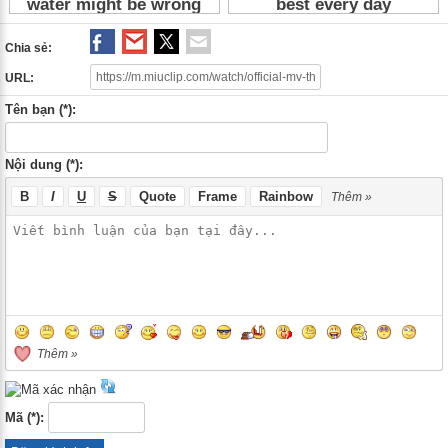
Chia sẻ:
URL:
Tên bạn (*):
Nội dung (*):
B
I
U
S
Quote
Frame
Rainbow
Thêm »
Thêm »
Mã (*):