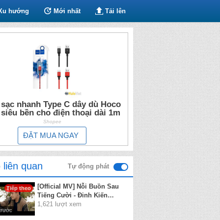
Xu hướng
Mới nhất
Tải lên
 sạc nhanh Type C dây dù Hoco
 siêu bền cho điện thoại dài 1m
Shopee
ĐẶT MUA NGAY
 liên quan
Tự động phát
[Official MV] Nỗi Buồn Sau
Tiếp theo
Tiếng Cười - Đinh Kiến
Phong
1,621 lượt xem
trước