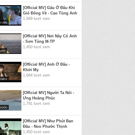
[Official MV] Gấu Ở Đâu Khi
Gió Đông Về - Cao Tùng Anh
1,949 lượt xem
trước
[Official MV] Nơi Này Có Anh
- Sơn Tùng M-TP
1,450 lượt xem
rước
[Official MV] Anh Ở Đâu -
Khởi My
1,684 lượt xem
trước
[Official MV] Người Ta Nói -
Ưng Hoàng Phúc
1,791 lượt xem
trước
[Official MV] Như Phút Ban
Đầu - Noo Phước Thịnh
1,450 lượt xem