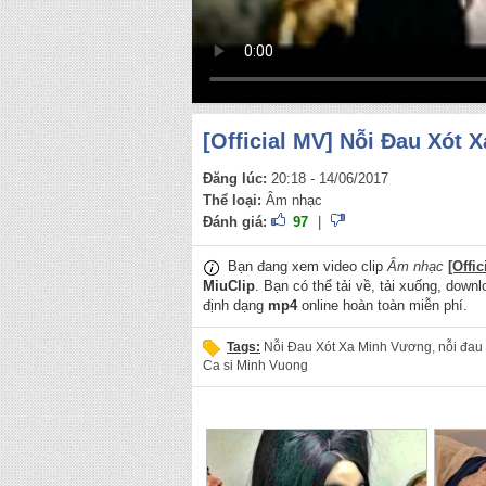
[Official MV] Nỗi Đau Xót 
Đăng lúc:
20:18 - 14/06/2017
Thể loại:
Âm nhạc
Đánh giá:
97
|
Bạn đang xem video clip
Âm nhạc
[Offi
MiuClip
. Bạn có thể tải về, tải xuống, downl
định dạng
mp4
online hoàn toàn miễn phí.
Tags:
Nỗi Đau Xót Xa Minh Vương
,
nỗi đau
Ca si Minh Vuong