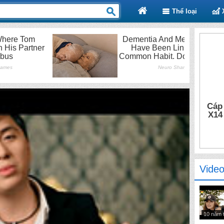
Thể loại
Cáp
X14
Video
10 năm 