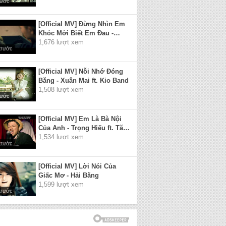
rước
[Official MV] Đừng Nhìn Em
Khóc Mới Biết Em Đau -
Wendy Thảo
1,676 lượt xem
trước
[Official MV] Nỗi Nhớ Đóng
Băng - Xuân Mai ft. Kio Band
1,508 lượt xem
rước
[Official MV] Em Là Bà Nội
Của Anh - Trọng Hiếu ft. Tăng
Nhật Tuệ
1,534 lượt xem
trước
[Official MV] Lời Nói Của
Giấc Mơ - Hải Băng
1,599 lượt xem
trước