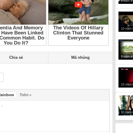
9 năm t
10 năm 
9 năm t
Chia sẻ
Mã nhúng
10 năm 
Rainbow
Thêm »
10 năm 