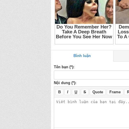
Bình luận
Tên bạn (*):
Nội dung (*):
B
I
U
S
Quote
Frame