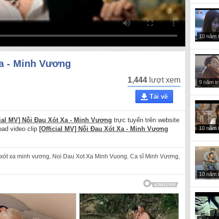
10 năm 
Xa - Minh Vương
1,444
lượt xem
9 năm t
Tải về
cial MV] Nỗi Đau Xót Xa - Minh Vương
trực tuyến trên website
10 năm 
oad video clip
[Official MV] Nỗi Đau Xót Xa - Minh Vương
 xót xa minh vương
,
Noi Dau Xot Xa Minh Vuong
,
Ca sĩ Minh Vương
,
10 năm 