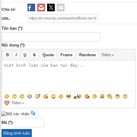
Chia sẻ:
URL:
Tên bạn (*):
Nội dung (*):
B
I
U
S
Quote
Frame
Rainbow
Thêm »
Thêm »
Mã (*):