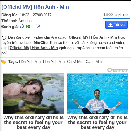
[Official MV] Hôn Anh - Min
1,500
lượt xem
Đăng lúc:
18:23 - 27/08/2017
Thể loại:
Âm nhạc
Tải về
Đánh giá:
96
|
Bạn đang xem video clip
Âm nhạc
[Official MV] Hôn Anh - Min
trực
tuyến trên website
MiuClip
. Bạn có thể tải về, tải xuống, download video
clip
[Official MV] Hôn Anh - Min
định dạng
mp4
online hoàn toàn miễn
phí.
Tags:
Hôn Anh Min
,
Hon Anh Min
,
Ca sĩ Min
,
Ca si Min