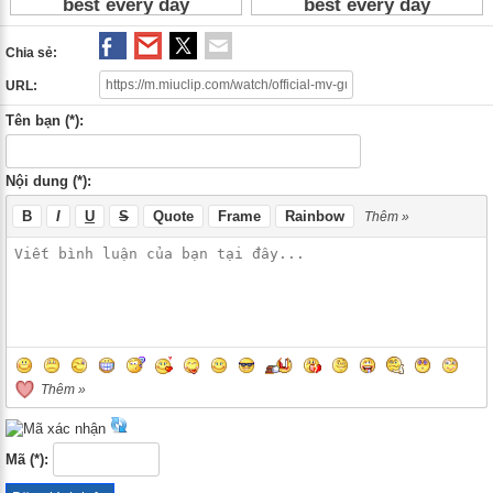
Chia sẻ:
URL:
Tên bạn (*):
Nội dung (*):
B
I
U
S
Quote
Frame
Rainbow
Thêm »
Thêm »
Mã (*):