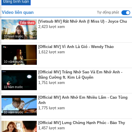
Video liên quan
Tự động phát
[Vietsub MV] Rất Nhớ Anh (I Miss U) - Joyce Chu
Tiếp theo
2,423 lượt xem
10 năm trước
[Official MV] Vì Anh Là Gió - Wendy Thảo
1,612 lượt xem
10 năm trước
[Official MV] Trăng Nhớ Sao Và Em Nhớ Anh -
Bằng Cường ft. Kim Lê Quyên
1,751 lượt xem
11 năm trước
[Official MV] Anh Nhớ Em Nhiều Lắm - Cao Tùng
Anh
1,775 lượt xem
10 năm trước
[Official MV] Lưng Chừng Hạnh Phúc - Bảo Thy
1,457 lượt xem