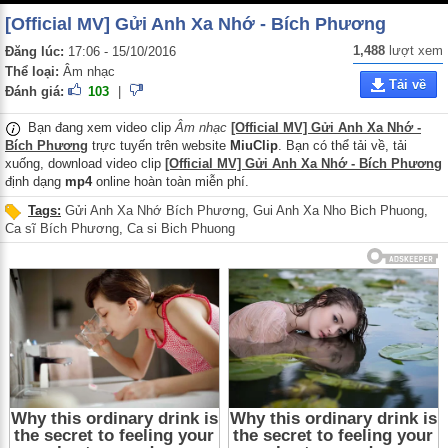
[Official MV] Gửi Anh Xa Nhớ - Bích Phương
1,488
lượt xem
Đăng lúc:
17:06 - 15/10/2016
Thể loại:
Âm nhạc
Tải về
Đánh giá:
103
|
Bạn đang xem video clip
Âm nhạc
[Official MV] Gửi Anh Xa Nhớ -
Bích Phương
trực tuyến trên website
MiuClip
. Bạn có thể tải về, tải
xuống, download video clip
[Official MV] Gửi Anh Xa Nhớ - Bích Phương
định dạng
mp4
online hoàn toàn miễn phí.
Tags:
Gửi Anh Xa Nhớ Bích Phương
,
Gui Anh Xa Nho Bich Phuong
,
Ca sĩ Bích Phương
,
Ca si Bich Phuong