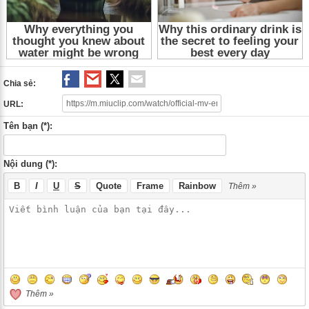
Chia sẻ:
URL:
Tên bạn (*):
Nội dung (*):
B
I
U
S
Quote
Frame
Rainbow
Thêm »
Thêm »