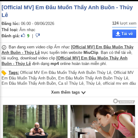
[Official MV] Em Đâu Muốn Thấy Anh Buồn - Thủy
Lê
124
lượt xem
Đăng lúc:
06:00 - 08/06/2026
Thể loại:
Âm nhạc
Tải về
Đánh giá:
9
|
Bạn đang xem video clip
Âm nhạc
[Official MV] Em Đâu Muốn Thấy
Anh Buồn - Thủy Lê
trực tuyến trên website
MiuClip
. Bạn có thể tải về,
tải xuống, download video clip
[Official MV] Em Đâu Muốn Thấy Anh
Buồn - Thủy Lê
định dạng
mp4
online hoàn toàn miễn phí.
Tags:
Official MV Em Đâu Muốn Thấy Anh Buồn Thủy Lê
,
Official MV
Em Đâu Muốn Thấy Anh Buồn
,
Em Đâu Muốn Thấy Anh Buồn Thủy Lê
,
Em Đâu Muốn Thấy Anh Buồn
,
Ca sĩ Thủy Lê
,
Thủy Lê
,
official mv em đâu
muốn thấy anh buồn thủy lê
,
official mv em đâu muốn thấy anh buồn
,
em
Xem thêm tags
đâu muốn thấy anh buồn thủy lê
,
em đâu muốn thấy anh buồn
,
Official MV
Em Dau Muon Thay Anh Buon Thuy Le
,
Official MV Em Dau Muon Thay
Anh Buon
,
Em Dau Muon Thay Anh Buon Thuy Le
,
Em Dau Muon Thay
Anh Buon
,
Ca si Thuy Le
,
Thuy Le