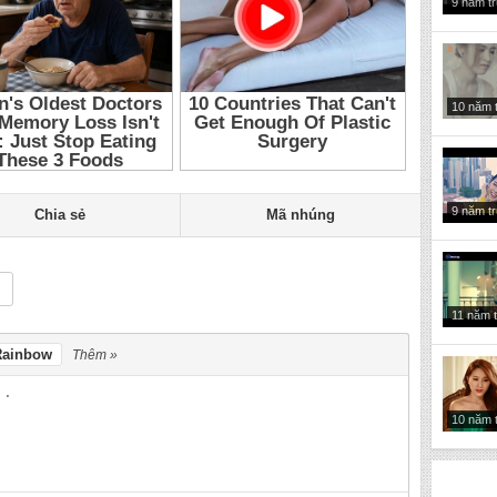
9 năm t
10 năm 
9 năm t
Chia sẻ
Mã nhúng
11 năm 
Rainbow
Thêm »
10 năm 