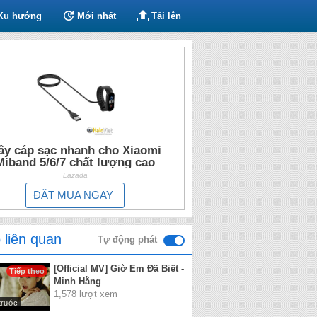
Xu hướng
Mới nhất
Tải lên
ây cáp sạc nhanh cho Xiaomi
Miband 5/6/7 chất lượng cao
Lazada
ĐẶT MUA NGAY
 liên quan
Tự động phát
[Official MV] Giờ Em Đã Biết -
Tiếp theo
Minh Hằng
1,578 lượt xem
trước