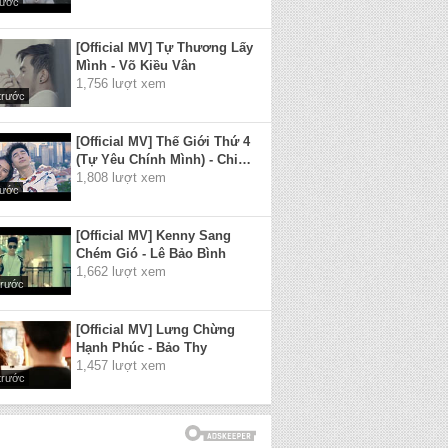
rước
[Official MV] Tự Thương Lấy
Mình - Võ Kiều Vân
1,756 lượt xem
trước
[Official MV] Thế Giới Thứ 4
(Tự Yêu Chính Mình) - Chi
Dân
1,808 lượt xem
rước
[Official MV] Kenny Sang
Chém Gió - Lê Bảo Bình
1,662 lượt xem
trước
[Official MV] Lưng Chừng
Hạnh Phúc - Bảo Thy
1,457 lượt xem
trước