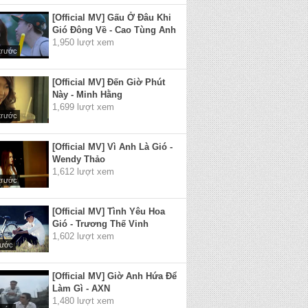
[Official MV] Gấu Ở Đâu Khi
Gió Đông Về - Cao Tùng Anh
1,950 lượt xem
trước
[Official MV] Đến Giờ Phút
Này - Minh Hằng
1,699 lượt xem
trước
[Official MV] Vì Anh Là Gió -
Wendy Thảo
1,612 lượt xem
trước
[Official MV] Tình Yêu Hoa
Gió - Trương Thế Vinh
1,602 lượt xem
rước
[Official MV] Giờ Anh Hứa Để
Làm Gì - AXN
1,480 lượt xem