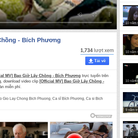
10 năm 
 Chồng - Bích Phương
1,734
lượt xem
10 năm 
Tải về
cial MV] Bao Giờ Lấy Chồng - Bích Phương
trực tuyến trên
10 năm 
ng, download video clip
[Official MV] Bao Giờ Lấy Chồng -
àn miễn phí.
o Gio Lay Chong Bich Phuong
,
Ca sĩ Bích Phương
,
Ca si Bich
9 năm t