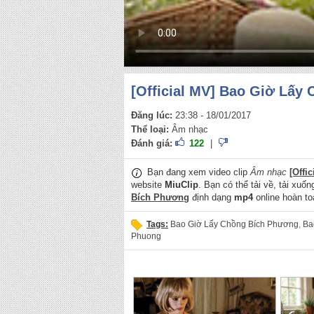
[Official MV] Bao Giờ Lấy
Đăng lúc:
23:38 - 18/01/2017
Thể loại:
Âm nhạc
Đánh giá:
122
|
Bạn đang xem video clip
Âm nhạc
[Offi
website
MiuClip
. Bạn có thể tải về, tải xuố
Bích Phương
định dạng
mp4
online hoàn to
Tags:
Bao Giờ Lấy Chồng Bích Phương
,
Ba
Phuong