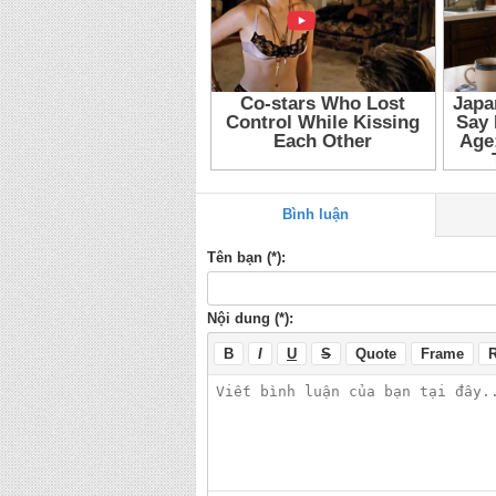
Bình luận
Tên bạn (*):
Nội dung (*):
B
I
U
S
Quote
Frame