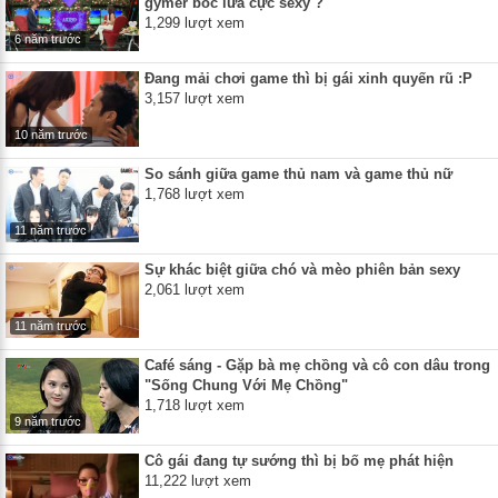
gymer bốc lửa cực sexy ?
1,299 lượt xem
6 năm trước
Đang mải chơi game thì bị gái xinh quyến rũ :P
3,157 lượt xem
10 năm trước
So sánh giữa game thủ nam và game thủ nữ
1,768 lượt xem
11 năm trước
Sự khác biệt giữa chó và mèo phiên bản sexy
2,061 lượt xem
11 năm trước
Café sáng - Gặp bà mẹ chồng và cô con dâu trong
"Sống Chung Với Mẹ Chồng"
1,718 lượt xem
9 năm trước
Cô gái đang tự sướng thì bị bố mẹ phát hiện
11,222 lượt xem