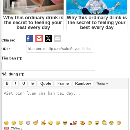
Chia sẻ:
URL:
Tên bạn (*):
Nội dung (*):
B
I
U
S
Quote
Frame
Rainbow
Thêm »
Thêm »