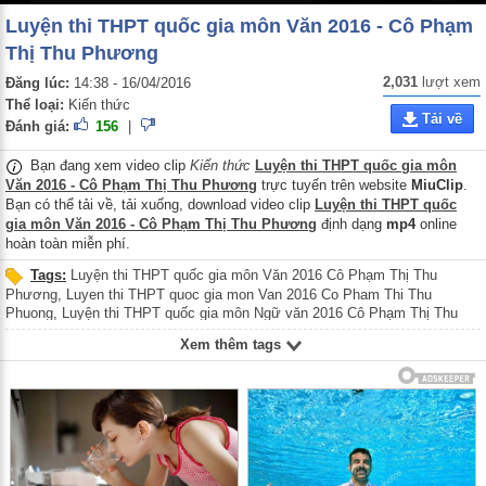
Luyện thi THPT quốc gia môn Văn 2016 - Cô Phạm
Thị Thu Phương
2,031
lượt xem
Đăng lúc:
14:38 - 16/04/2016
Thể loại:
Kiến thức
Tải về
Đánh giá:
156
|
Bạn đang xem video clip
Kiến thức
Luyện thi THPT quốc gia môn
Văn 2016 - Cô Phạm Thị Thu Phương
trực tuyến trên website
MiuClip
.
Bạn có thể tải về, tải xuống, download video clip
Luyện thi THPT quốc
gia môn Văn 2016 - Cô Phạm Thị Thu Phương
định dạng
mp4
online
hoàn toàn miễn phí.
Tags:
Luyện thi THPT quốc gia môn Văn 2016 Cô Phạm Thị Thu
Phương
,
Luyen thi THPT quoc gia mon Van 2016 Co Pham Thi Thu
Phuong
,
Luyện thi THPT quốc gia môn Ngữ văn 2016 Cô Phạm Thị Thu
Phương
,
Luyen thi THPT quoc gia mon Ngu van 2016 Co Pham Thi Thu
Xem thêm tags
Phuong