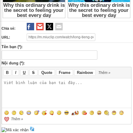
Chia sẻ:
URL:
Tên bạn (*):
Nội dung (*):
B
I
U
S
Quote
Frame
Rainbow
Thêm »
Thêm »