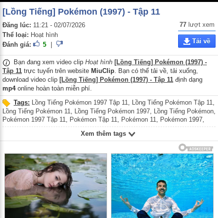
[Lồng Tiếng] Pokémon (1997) - Tập 11
77
lượt xem
Đăng lúc:
11:21 - 02/07/2026
Thể loại:
Hoạt hình
Tải về
Đánh giá:
5
|
Bạn đang xem video clip
Hoạt hình
[Lồng Tiếng] Pokémon (1997) -
Tập 11
trực tuyến trên website
MiuClip
. Bạn có thể tải về, tải xuống,
download video clip
[Lồng Tiếng] Pokémon (1997) - Tập 11
định dạng
mp4
online hoàn toàn miễn phí.
Tags:
Lồng Tiếng Pokémon 1997 Tập 11
,
Lồng Tiếng Pokémon Tập 11
,
Lồng Tiếng Pokémon 11
,
Lồng Tiếng Pokémon 1997
,
Lồng Tiếng Pokémon
,
Pokémon 1997 Tập 11
,
Pokémon Tập 11
,
Pokémon 11
,
Pokémon 1997
,
Pokémon
,
Phim anime Nhật Bản
,
Phim anime
,
Phim hoạt hình Nhật Bản
,
Xem thêm tags
Phim hoạt hình
,
Phim Nhật Bản
,
Long Tieng Pokemon 1997 Tap 11
,
Long
Tieng Pokemon Tap 11
,
Long Tieng Pokemon 11
,
Long Tieng Pokemon
1997
,
Long Tieng Pokemon
,
Pokemon 1997 Tap 11
,
Pokemon Tap 11
,
Pokemon 11
,
Pokemon 1997
,
Pokemon
,
Phim anime Nhat Ban
,
Phim
anime
,
Phim hoat hinh Nhat Ban
,
Phim hoat hinh
,
Phim Nhat Ban