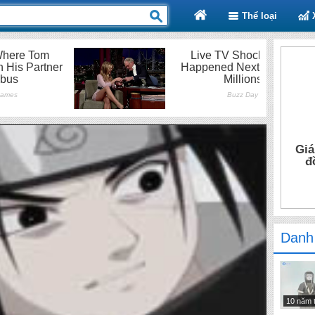
Thể loại
Giá
đ
Danh
10 năm 