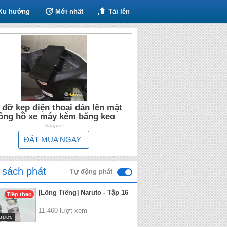
Xu hướng
Mới nhất
Tải lên
 đỡ kẹp điện thoại dán lên mặt
ồng hồ xe máy kèm băng keo
Shopee
ĐẶT MUA NGAY
 sách phát
Tự động phát
[Lồng Tiếng] Naruto - Tập 16
Tiếp theo
11,460 lượt xem
trước