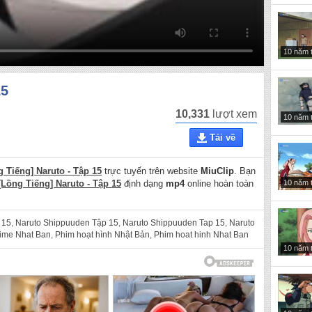
10 năm 
15
10,331
lượt xem
10 năm 
Tải về
g Tiếng] Naruto - Tập 15
trực tuyến trên website
MiuClip
. Bạn
10 năm 
[Lồng Tiếng] Naruto - Tập 15
định dạng
mp4
online hoàn toàn
 15
,
Naruto Shippuuden Tập 15
,
Naruto Shippuuden Tap 15
,
Naruto
ime Nhat Ban
,
Phim hoạt hình Nhật Bản
,
Phim hoat hinh Nhat Ban
10 năm 