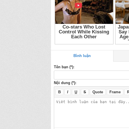
Bình luận
Tên bạn (*):
Nội dung (*):
B
I
U
S
Quote
Frame