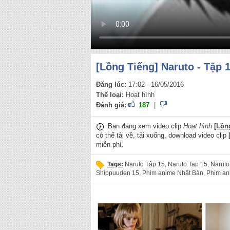
[Lồng Tiếng] Naruto - Tập 
Đăng lúc:
17:02 - 16/05/2016
Thể loại:
Hoạt hình
Đánh giá:
187
|
Bạn đang xem video clip
Hoạt hình
[Lồn
có thể tải về, tải xuống, download video clip
miễn phí.
Tags:
Naruto Tập 15
,
Naruto Tap 15
,
Naruto
Shippuuden 15
,
Phim anime Nhật Bản
,
Phim an