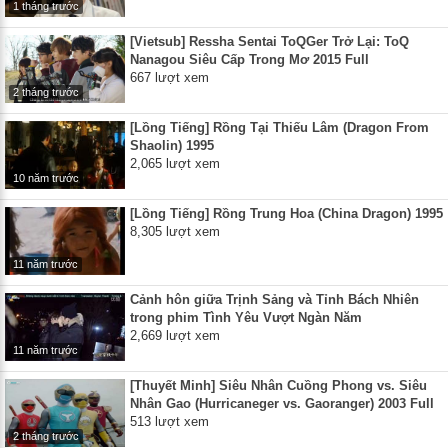
1 tháng trước
[Vietsub] Ressha Sentai ToQGer Trở Lại: ToQ
Nanagou Siêu Cấp Trong Mơ 2015 Full
667 lượt xem
2 tháng trước
[Lồng Tiếng] Rồng Tại Thiếu Lâm (Dragon From
Shaolin) 1995
2,065 lượt xem
10 năm trước
[Lồng Tiếng] Rồng Trung Hoa (China Dragon) 1995
8,305 lượt xem
11 năm trước
Cảnh hôn giữa Trịnh Sảng và Tỉnh Bách Nhiên
trong phim Tình Yêu Vượt Ngàn Năm
2,669 lượt xem
11 năm trước
[Thuyết Minh] Siêu Nhân Cuồng Phong vs. Siêu
Nhân Gao (Hurricaneger vs. Gaoranger) 2003 Full
513 lượt xem
2 tháng trước