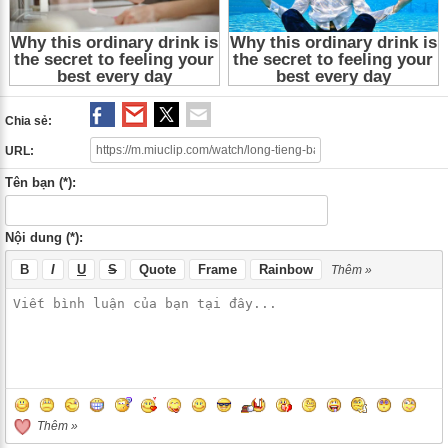
Blood
,
Bac Si Ma Ca Rong 2015 Tap 4
,
Bac Si Ma Ca Rong Tap 4
,
Bac Si
Ma Ca Rong 4
,
Bac Si Ma Ca Rong 2015
,
Bac Si Ma Ca Rong
,
Blood 2015
Tap 4
,
Blood Tap 4
,
Phim kinh di Han Quoc
,
Phim kinh di
,
Phim gia tuong
Han Quoc
,
Phim gia tuong
,
Phim tinh cam Han Quoc
,
Phim tinh cam
,
Phim
Han Quoc
Chia sẻ:
URL:
Tên bạn (*):
Nội dung (*):
B
I
U
S
Quote
Frame
Rainbow
Thêm »
Thêm »