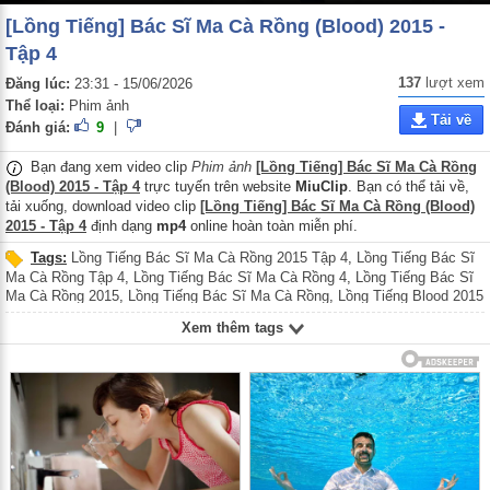
[Lồng Tiếng] Bác Sĩ Ma Cà Rồng (Blood) 2015 -
Tập 4
137
lượt xem
Đăng lúc:
23:31 - 15/06/2026
Thể loại:
Phim ảnh
Tải về
Đánh giá:
9
|
Bạn đang xem video clip
Phim ảnh
[Lồng Tiếng] Bác Sĩ Ma Cà Rồng
(Blood) 2015 - Tập 4
trực tuyến trên website
MiuClip
. Bạn có thể tải về,
tải xuống, download video clip
[Lồng Tiếng] Bác Sĩ Ma Cà Rồng (Blood)
2015 - Tập 4
định dạng
mp4
online hoàn toàn miễn phí.
Tags:
Lồng Tiếng Bác Sĩ Ma Cà Rồng 2015 Tập 4
,
Lồng Tiếng Bác Sĩ
Ma Cà Rồng Tập 4
,
Lồng Tiếng Bác Sĩ Ma Cà Rồng 4
,
Lồng Tiếng Bác Sĩ
Ma Cà Rồng 2015
,
Lồng Tiếng Bác Sĩ Ma Cà Rồng
,
Lồng Tiếng Blood 2015
Tập 4
,
Lồng Tiếng Blood Tập 4
,
Lồng Tiếng Blood 4
,
Lồng Tiếng Blood
Xem thêm tags
2015
,
Lồng Tiếng Blood
,
Bác Sĩ Ma Cà Rồng 2015 Tập 4
,
Bác Sĩ Ma Cà
Rồng Tập 4
,
Bác Sĩ Ma Cà Rồng 4
,
Bác Sĩ Ma Cà Rồng 2015
,
Bác Sĩ Ma
Cà Rồng
,
Blood 2015 Tập 4
,
Blood Tập 4
,
Blood 4
,
Blood 2015
,
Blood
,
Phim kinh dị Hàn Quốc
,
Phim kinh dị
,
Phim giả tưởng Hàn Quốc
,
Phim giả
tưởng
,
Phim tình cảm Hàn Quốc
,
Phim tình cảm
,
Phim Hàn Quốc
,
Long
Tieng Bac Si Ma Ca Rong 2015 Tap 4
,
Long Tieng Bac Si Ma Ca Rong Tap
4
,
Long Tieng Bac Si Ma Ca Rong 4
,
Long Tieng Bac Si Ma Ca Rong 2015
,
Long Tieng Bac Si Ma Ca Rong
,
Long Tieng Blood 2015 Tap 4
,
Long Tieng
Blood Tap 4
,
Long Tieng Blood 4
,
Long Tieng Blood 2015
,
Long Tieng