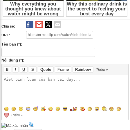
Chia sẻ:
URL:
Tên bạn (*):
Nội dung (*):
B
I
U
S
Quote
Frame
Rainbow
Thêm »
Thêm »