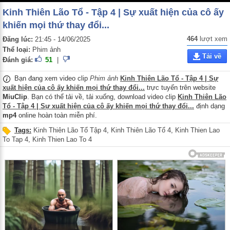
Kinh Thiên Lão Tổ - Tập 4 | Sự xuất hiện của cô ấy
khiến mọi thứ thay đổi...
464
lượt xem
Đăng lúc:
21:45 - 14/06/2025
Thể loại:
Phim ảnh
Tải về
Đánh giá:
51
|
Bạn đang xem video clip
Phim ảnh
Kinh Thiên Lão Tổ - Tập 4 | Sự
xuất hiện của cô ấy khiến mọi thứ thay đổi...
trực tuyến trên website
MiuClip
. Bạn có thể tải về, tải xuống, download video clip
Kinh Thiên Lão
Tổ - Tập 4 | Sự xuất hiện của cô ấy khiến mọi thứ thay đổi...
định dạng
mp4
online hoàn toàn miễn phí.
Tags:
Kinh Thiên Lão Tổ Tập 4
,
Kinh Thiên Lão Tổ 4
,
Kinh Thien Lao
To Tap 4
,
Kinh Thien Lao To 4