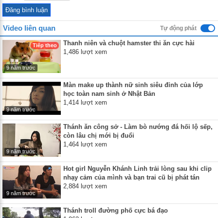
Video liên quan
Tự động phát
Thanh niên và chuột hamster thi ăn cực hài
Tiếp theo
1,486 lượt xem
9 năm trước
Màn make up thành nữ sinh siêu đỉnh của lớp
học toàn nam sinh ở Nhật Bản
1,414 lượt xem
9 năm trước
Thánh ăn công sở - Làm bò nướng đá hối lộ sếp,
còn lâu chị mới bị đuổi
1,464 lượt xem
9 năm trước
Hot girl Nguyễn Khánh Linh trải lòng sau khi clip
nhạy cảm của mình và bạn trai cũ bị phát tán
2,884 lượt xem
9 năm trước
Thánh troll đường phố cực bá đạo