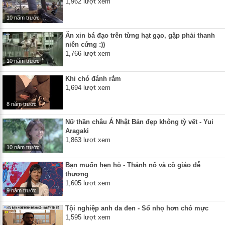
1,962 lượt xem
10 năm trước
Ăn xin bá đạo trên từng hạt gạo, gặp phải thanh
niên cứng :))
1,766 lượt xem
10 năm trước
Khi chó đánh rắm
1,694 lượt xem
8 năm trước
Nữ thần châu Á Nhật Bản đẹp không tỳ vết - Yui
Aragaki
1,863 lượt xem
10 năm trước
Bạn muốn hẹn hò - Thánh nổ và cô giáo dễ
thương
1,605 lượt xem
9 năm trước
Tội nghiệp anh da đen - Số nhọ hơn chó mực
1,595 lượt xem