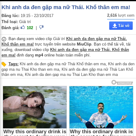
Khi anh da đen gặp ma nữ Thái. Khổ thân em ma!
2,616
lượt xem
Đăng lúc:
19:15 - 22/10/2017
Thể loại:
Giải trí
Tải về
Đánh giá:
102
|
Bạn đang xem video clip
Giải trí
Khi anh da đen gặp ma nữ Thái.
Khổ thân em ma!
trực tuyến trên website
MiuClip
. Bạn có thể tải về, tải
xuống, download video clip
Khi anh da đen gặp ma nữ Thái. Khổ thân
em ma!
định dạng
mp4
online hoàn toàn miễn phí.
Tags:
Khi anh da đen gặp ma nữ Thái Khổ thân em ma
,
Khi anh da den
gap ma nu Thai Kho than em ma
,
Khi anh da đen gặp ma nữ Thái Lan Khổ
thân em ma
,
Khi anh da den gap ma nu Thai Lan Kho than em ma