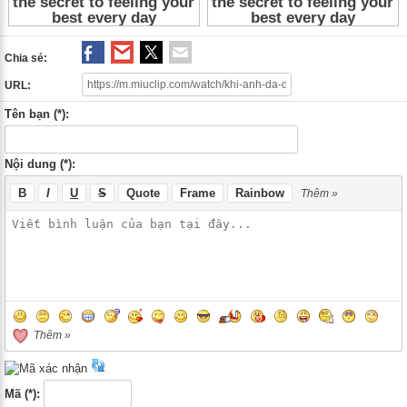
Chia sẻ:
URL:
Tên bạn (*):
Nội dung (*):
B
I
U
S
Quote
Frame
Rainbow
Thêm »
Thêm »
Mã (*):