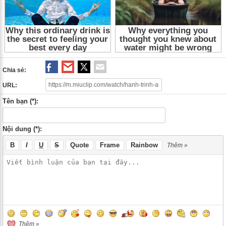
Chia sẻ:
URL:
Tên bạn (*):
Nội dung (*):
B
I
U
S
Quote
Frame
Rainbow
Thêm »
Thêm »