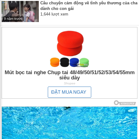
Câu chuyện cảm động về tình yêu thương của cha
dành cho con gái
1,644 lượt xem
9 năm trước
Mút bọc tai nghe Chụp tai 48/49/50/51/52/53/54/55mm
siêu dày
Shopee
ĐẶT MUA NGAY