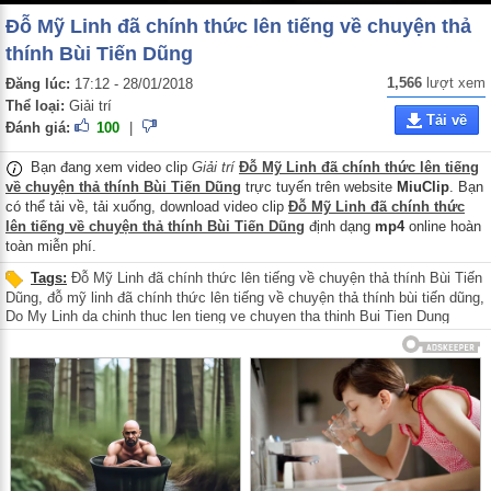
Đỗ Mỹ Linh đã chính thức lên tiếng về chuyện thả
thính Bùi Tiến Dũng
1,566
lượt xem
Đăng lúc:
17:12 - 28/01/2018
Thể loại:
Giải trí
Tải về
Đánh giá:
100
|
Bạn đang xem video clip
Giải trí
Đỗ Mỹ Linh đã chính thức lên tiếng
về chuyện thả thính Bùi Tiến Dũng
trực tuyến trên website
MiuClip
. Bạn
có thể tải về, tải xuống, download video clip
Đỗ Mỹ Linh đã chính thức
lên tiếng về chuyện thả thính Bùi Tiến Dũng
định dạng
mp4
online hoàn
toàn miễn phí.
Tags:
Đỗ Mỹ Linh đã chính thức lên tiếng về chuyện thả thính Bùi Tiến
Dũng
,
đỗ mỹ linh đã chính thức lên tiếng về chuyện thả thính bùi tiến dũng
,
Do My Linh da chinh thuc len tieng ve chuyen tha thinh Bui Tien Dung