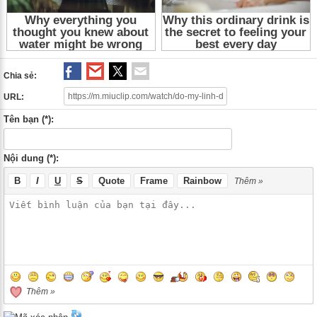
Chia sẻ:
URL:
Tên bạn (*):
Nội dung (*):
B
I
U
S
Quote
Frame
Rainbow
Thêm »
Thêm »