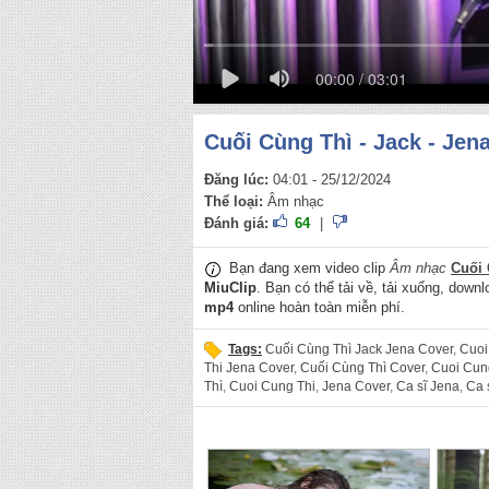
00:00 / 03:01
Cuối Cùng Thì - Jack - Jen
Đăng lúc:
04:01 - 25/12/2024
Thể loại:
Âm nhạc
Đánh giá:
64
|
Bạn đang xem video clip
Âm nhạc
Cuối 
MiuClip
. Bạn có thể tải về, tải xuống, downl
mp4
online hoàn toàn miễn phí.
Tags:
Cuối Cùng Thì Jack Jena Cover
,
Cuoi
Thi Jena Cover
,
Cuối Cùng Thì Cover
,
Cuoi Cun
Thì
,
Cuoi Cung Thi
,
Jena Cover
,
Ca sĩ Jena
,
Ca 