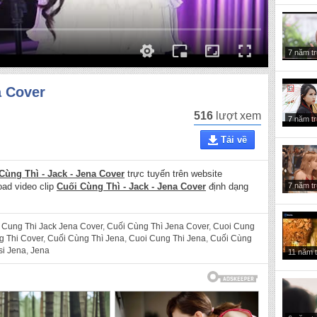
7 năm t
a Cover
516
lượt xem
7 năm t
Tải về
Cùng Thì - Jack - Jena Cover
trực tuyến trên website
7 năm t
oad video clip
Cuối Cùng Thì - Jack - Jena Cover
định dạng
 Cung Thi Jack Jena Cover
,
Cuối Cùng Thì Jena Cover
,
Cuoi Cung
g Thi Cover
,
Cuối Cùng Thì Jena
,
Cuoi Cung Thi Jena
,
Cuối Cùng
si Jena
,
Jena
11 năm 