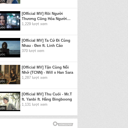
rước
[Official MV] Rồi Người
Thương Cũng Hóa Người
Dưng - Hiền Hồ
1,229 lượt xem
rước
[Official MV] Ta Cứ Đi Cùng
Nhau - Đen ft. Linh Cáo
370 lượt xem
rước
[Official MV] Tận Cùng Nỗi
Nhớ (TCNN) - Will x Han Sara
1,287 lượt xem
rước
[Official MV] Thu Cuối - Mr.T
ft. Yanbi ft. Hằng Bingboong
1,131 lượt xem
rước