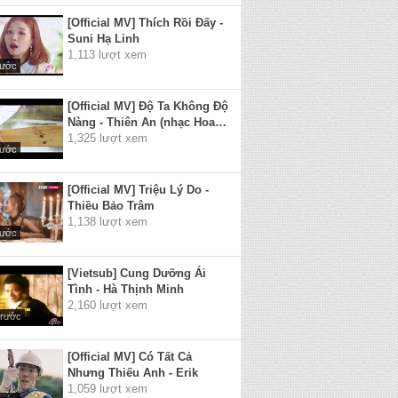
[Official MV] Thích Rồi Đấy -
Suni Hạ Linh
1,113 lượt xem
rước
[Official MV] Độ Ta Không Độ
Nàng - Thiên An (nhạc Hoa
lời Việt)
1,325 lượt xem
rước
[Official MV] Triệu Lý Do -
Thiều Bảo Trâm
1,138 lượt xem
rước
[Vietsub] Cung Dưỡng Ái
Tình - Hà Thịnh Minh
2,160 lượt xem
trước
[Official MV] Có Tất Cả
Nhưng Thiếu Anh - Erik
1,059 lượt xem