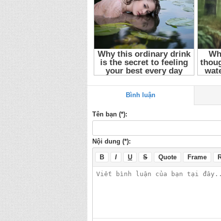
Bình luận
Tên bạn (*):
Nội dung (*):
B
I
U
S
Quote
Frame