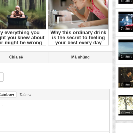
6 năm t
7 năm t
1 năm t
Chia sẻ
Mã nhúng
7 năm t
Rainbow
Thêm »
7 năm t