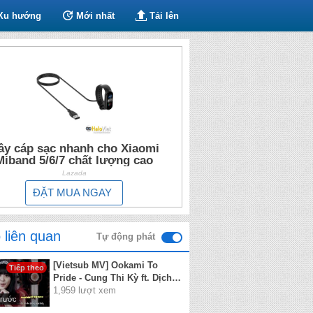
Xu hướng
Mới nhất
Tải lên
ây cáp sạc nhanh cho Xiaomi
Miband 5/6/7 chất lượng cao
Lazada
ĐẶT MUA NGAY
 liên quan
Tự động phát
[Vietsub MV] Ookami To
Tiếp theo
Pride - Cung Thi Kỳ ft. Dịch
Gia Ái (SNH48)
1,959 lượt xem
trước