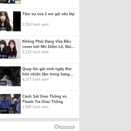
trước
Tâm sự của 1 em gái vếu lép
2,814 lượt xem
trước
Không Phải Dạng Vừa Đâu
cover bởi Nhi Diễm Lê, Bùi
Hồng Thắm, Nguyễn Mai
2,215 lượt xem
trước
Phương
Quay lén gái xinh ngây thơ
hồn nhiên tắm trong hang
núi
4,277 lượt xem
rước
Cảnh Sát Giao Thông vs.
Thanh Tra Giao Thông
1,835 lượt xem
trước