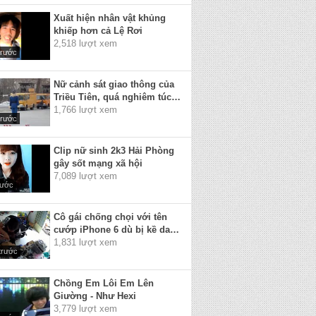
Xuất hiện nhân vật khủng
khiếp hơn cả Lệ Rơi
2,518 lượt xem
trước
Nữ cảnh sát giao thông của
Triều Tiên, quá nghiêm túc
=))
1,766 lượt xem
trước
Clip nữ sinh 2k3 Hải Phòng
gây sốt mạng xã hội
7,089 lượt xem
rước
Cô gái chống chọi với tên
cướp iPhone 6 dù bị kề dao
vào cổ
1,831 lượt xem
trước
Chồng Em Lôi Em Lên
Giường - Như Hexi
3,779 lượt xem