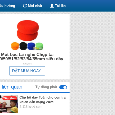
Xu hướng
Mới nhất
Tải lên
Mút bọc tai nghe Chụp tai
9/50/51/52/53/54/55mm siêu dày
Shopee
ĐẶT MUA NGAY
 liên quan
Tự động phát
Clip bố dạy Toán cho con trai
Tiếp theo
khiến dân mạng cười
nghiêng ngả
2,113 lượt xem
trước