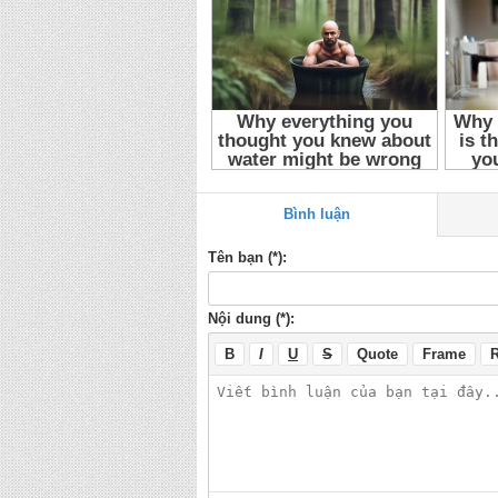
Bình luận
Tên bạn (*):
Nội dung (*):
B
I
U
S
Quote
Frame