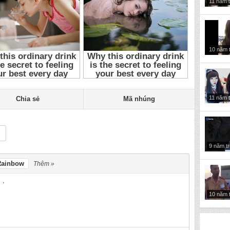
11 năm 
10 năm 
11 năm 
Chia sẻ
Mã nhúng
9 năm t
Rainbow
Thêm »
10 năm 