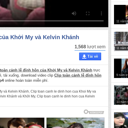
11 năm 
 của Khởi My và Kelvin Khánh
1,568
lượt xem
11 năm 
Tải về
 toàn cảnh lễ đính hôn của Khởi My và Kelvin Khánh
trực
9 năm t
về, tải xuống, download video clip
Clip toàn cảnh lễ đính hôn
p4
online hoàn toàn miễn phí.
My và Kelvin Khánh
,
Clip toan canh le dinh hon cua Khoi My va
elvin Khánh và Khởi My
,
Clip toan canh le dinh hon cua Kelvin
10 năm 