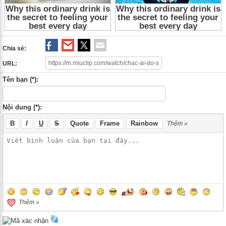
Chia sẻ:
URL:
Tên bạn (*):
Nội dung (*):
B
I
U
S
Quote
Frame
Rainbow
Thêm »
Thêm »