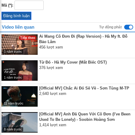
Mã (*):
Video liên quan
Tự động phát
Ai Mang Cô Đơn Đi (Rap Version) - Hà My ft. Đỗ
Tiếp theo
Bảo Lâm
456 lượt xem
1 năm trước
Từ Đó - Hà My Cover (Mắt Biếc OST)
376 lượt xem
1 năm trước
[Official MV] Chắc Ai Đó Sẽ Về - Sơn Tùng M-TP
2,640 lượt xem
11 năm trước
[Official MV] Anh Đã Quen Với Cô Đơn (I've Been
Used To Be Lonely) - Soobin Hoàng Sơn
1,414 lượt xem
8 năm trước