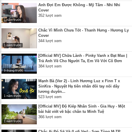
Anh Đợi Em Được Không - Mỹ Tâm - Nhi Nhi
Cover
352 lượt xem
1 năm trước
Chắc Vì Mình Chưa Tốt - Thanh Hưng - Hương Ly
Cover
344 lượt xem
1 năm trước
[Official MV] Chữa Lành - Pinky Vanh x Đạt Max |
Trả Anh Về Cho Người Ta, Em Về Với Cô Đơn
384 lượt xem
9 tháng trước
Mạnh Bà (Ver 2) - Linh Hương Luz x Finn T x
SinKra - Nguyệt Hạ tiên nhân đôi tay nối dây
lương duyên...
1 năm trước
523 lượt xem
[Official MV] Độ Kiếp Nhân Sinh - Gia Huy - Một
bài hát viết về bậc chân tu Minh Tuệ
366 lượt xem
1 năm trước
Chắc Ai Đó Sẽ Về (Lofi Ver) - Sơn Tùng M-TP