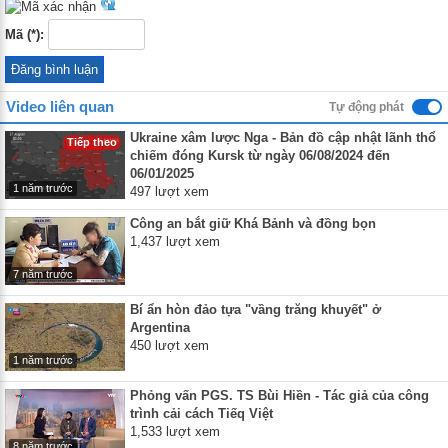
Mã (*):
Video liên quan
Tự động phát
Ukraine xâm lược Nga - Bản đồ cập nhật lãnh thổ
Tiếp theo
chiếm đóng Kursk từ ngày 06/08/2024 đến
06/01/2025
1 năm trước
497 lượt xem
Công an bắt giữ Khá Bảnh và đồng bọn
1,437 lượt xem
7 năm trước
Bí ẩn hòn đảo tựa "vầng trăng khuyết" ở
Argentina
450 lượt xem
1 năm trước
Phỏng vấn PGS. TS Bùi Hiền - Tác giả của công
trình cải cách Tiếq Việt
1,533 lượt xem
8 năm trước