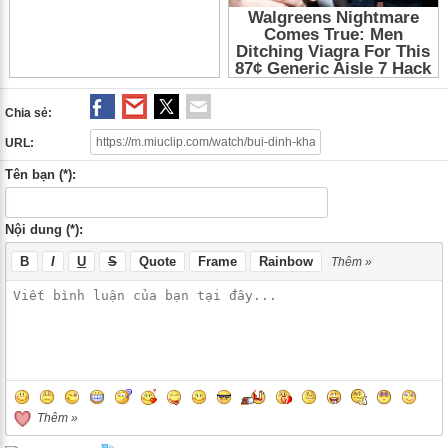
Chia sẻ:
URL:
Tên bạn (*):
Nội dung (*):
B
I
U
S
Quote
Frame
Rainbow
Thêm »
Thêm »