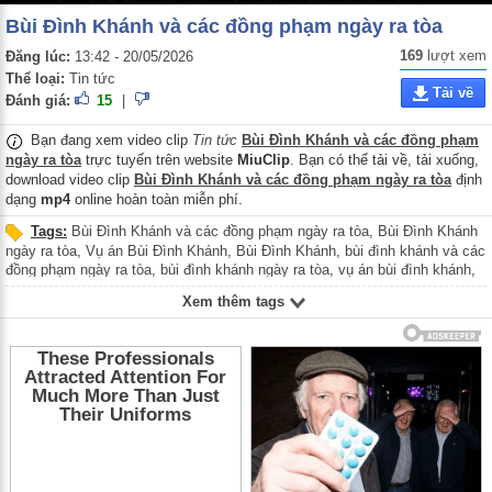
Bùi Đình Khánh và các đồng phạm ngày ra tòa
169
lượt xem
Đăng lúc:
13:42 - 20/05/2026
Thể loại:
Tin tức
Tải về
Đánh giá:
15
|
Bạn đang xem video clip
Tin tức
Bùi Đình Khánh và các đồng phạm
ngày ra tòa
trực tuyến trên website
MiuClip
. Bạn có thể tải về, tải xuống,
download video clip
Bùi Đình Khánh và các đồng phạm ngày ra tòa
định
dạng
mp4
online hoàn toàn miễn phí.
Tags:
Bùi Đình Khánh và các đồng phạm ngày ra tòa
,
Bùi Đình Khánh
ngày ra tòa
,
Vụ án Bùi Đình Khánh
,
Bùi Đình Khánh
,
bùi đình khánh và các
đồng phạm ngày ra tòa
,
bùi đình khánh ngày ra tòa
,
vụ án bùi đình khánh
,
bùi đình khánh
,
Bui Dinh Khanh va cac dong pham ngay ra toa
,
Bui Dinh
Xem thêm tags
Khanh ngay ra toa
,
Vu an Bui Dinh Khanh
,
Bui Dinh Khanh