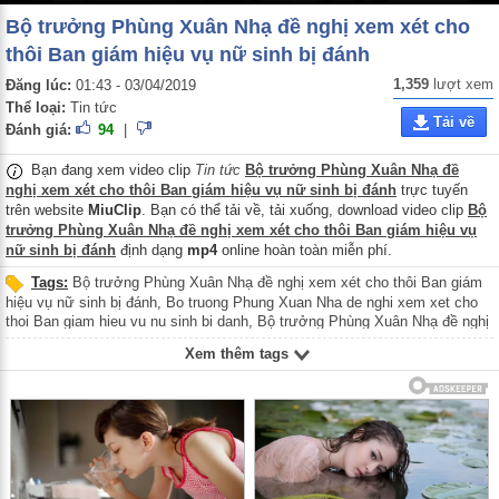
Bộ trưởng Phùng Xuân Nhạ đề nghị xem xét cho
thôi Ban giám hiệu vụ nữ sinh bị đánh
1,359
lượt xem
Đăng lúc:
01:43 - 03/04/2019
Thể loại:
Tin tức
Tải về
Đánh giá:
94
|
Bạn đang xem video clip
Tin tức
Bộ trưởng Phùng Xuân Nhạ đề
nghị xem xét cho thôi Ban giám hiệu vụ nữ sinh bị đánh
trực tuyến
trên website
MiuClip
. Bạn có thể tải về, tải xuống, download video clip
Bộ
trưởng Phùng Xuân Nhạ đề nghị xem xét cho thôi Ban giám hiệu vụ
nữ sinh bị đánh
định dạng
mp4
online hoàn toàn miễn phí.
Tags:
Bộ trưởng Phùng Xuân Nhạ đề nghị xem xét cho thôi Ban giám
hiệu vụ nữ sinh bị đánh
,
Bo truong Phung Xuan Nha de nghi xem xet cho
thoi Ban giam hieu vu nu sinh bi danh
,
Bộ trưởng Phùng Xuân Nhạ đề nghị
xem xét cho thôi Ban giám hiệu vụ nữ sinh Hưng Yên bị đánh
,
Bo truong
Xem thêm tags
Phung Xuan Nha de nghi xem xet cho thoi Ban giam hieu vu nu sinh Hung
Yen bi danh