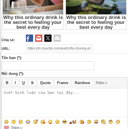
Chia sẻ:
URL:
Tên bạn (*):
Nội dung (*):
B
I
U
S
Quote
Frame
Rainbow
Thêm »
Thêm »