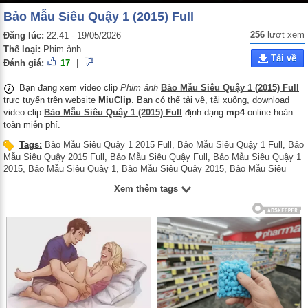
Bảo Mẫu Siêu Quậy 1 (2015) Full
256
lượt xem
Đăng lúc:
22:41 - 19/05/2026
Thể loại:
Phim ảnh
Tải về
Đánh giá:
17
|
Bạn đang xem video clip
Phim ảnh
Bảo Mẫu Siêu Quậy 1 (2015) Full
trực tuyến trên website
MiuClip
. Bạn có thể tải về, tải xuống, download
video clip
Bảo Mẫu Siêu Quậy 1 (2015) Full
định dạng
mp4
online hoàn
toàn miễn phí.
Tags:
Bảo Mẫu Siêu Quậy 1 2015 Full
,
Bảo Mẫu Siêu Quậy 1 Full
,
Bảo
Mẫu Siêu Quậy 2015 Full
,
Bảo Mẫu Siêu Quậy Full
,
Bảo Mẫu Siêu Quậy 1
2015
,
Bảo Mẫu Siêu Quậy 1
,
Bảo Mẫu Siêu Quậy 2015
,
Bảo Mẫu Siêu
Quậy
,
Phim hài Việt Nam
,
Phim hài
,
Phim Việt Nam
,
Bao Mau Sieu Quay 1
Xem thêm tags
2015 Full
,
Bao Mau Sieu Quay 1 Full
,
Bao Mau Sieu Quay 2015 Full
,
Bao
Mau Sieu Quay Full
,
Bao Mau Sieu Quay 1 2015
,
Bao Mau Sieu Quay 1
,
Bao Mau Sieu Quay 2015
,
Bao Mau Sieu Quay
,
Phim hai Viet Nam
,
Phim
hai
,
Phim Viet Nam