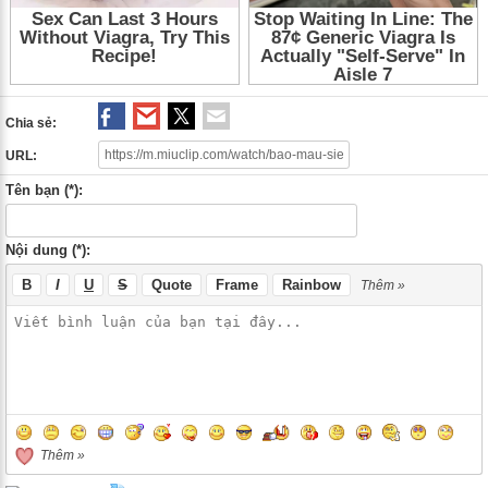
Chia sẻ:
URL:
Tên bạn (*):
Nội dung (*):
B
I
U
S
Quote
Frame
Rainbow
Thêm »
Thêm »