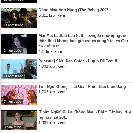
Dòng Máu Anh Hùng (The Rebel) 2007
5,811 lượt xem
11 năm trước
Mãi Mãi Là Bao Lâu Full - Từng là những người
thân thiết không bao giờ rời xa ai ngờ tất cả đều
có giới hạn
1 năm trước
481 lượt xem
[Vietsub] Siêu Đạo Chích - Lupin Đệ Tam III
4,031 lượt xem
11 năm trước
Tôn Ngộ Không Thật Giả - Phim Bảo Liên Đăng
1,733 lượt xem
7 năm trước
[Phim Ngắn] Xuân Không Màu - Phim Tết hay và ý
nghĩa nhất 2017
1,981 lượt xem
9 năm trước