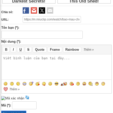
Chia sẻ:
URL:
Tên bạn (*):
Nội dung (*):
B
I
U
S
Quote
Frame
Rainbow
Thêm »
Thêm »
Mã (*):