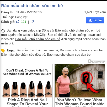
Bảo mẫu chó chăm sóc em bé
1,629
lượt xem
Đăng lúc:
11:49 - 15/11/2016
Thể loại:
Động vật
Tải về
Đánh giá:
101
|
Bạn đang xem video clip
Động vật
Bảo mẫu chó chăm sóc em bé
trực tuyến trên website
MiuClip
. Bạn có thể tải về, tải xuống, download
video clip
Bảo mẫu chó chăm sóc em bé
định dạng
mp4
online hoàn toàn
miễn phí.
Tags:
Bảo mẫu chó chăm sóc em bé
,
Bao mau cho cham soc em be
,
Bảo mẫu chó chăm sóc đứa trẻ
,
Bao mau cho cham soc dua tre