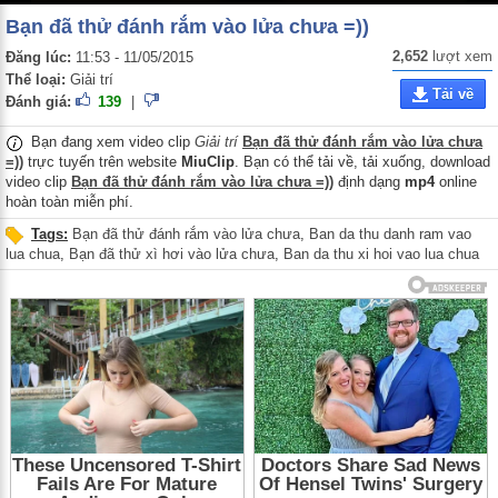
Bạn đã thử đánh rắm vào lửa chưa =))
2,652
lượt xem
Đăng lúc:
11:53 - 11/05/2015
Thể loại:
Giải trí
Tải về
Đánh giá:
139
|
Bạn đang xem video clip
Giải trí
Bạn đã thử đánh rắm vào lửa chưa
=))
trực tuyến trên website
MiuClip
. Bạn có thể tải về, tải xuống, download
video clip
Bạn đã thử đánh rắm vào lửa chưa =))
định dạng
mp4
online
hoàn toàn miễn phí.
Tags:
Bạn đã thử đánh rắm vào lửa chưa
,
Ban da thu danh ram vao
lua chua
,
Bạn đã thử xì hơi vào lửa chưa
,
Ban da thu xi hoi vao lua chua