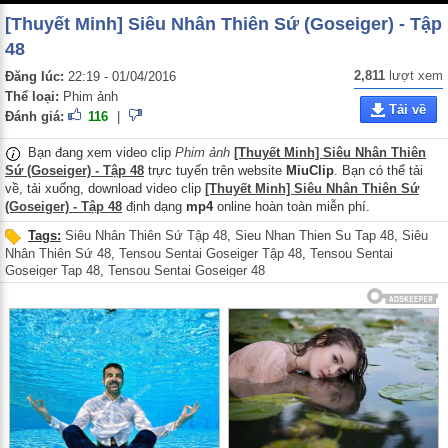
[Thuyết Minh] Siêu Nhân Thiên Sứ (Goseiger) - Tập
48
2,811
lượt xem
Đăng lúc:
22:19 - 01/04/2016
Thể loại:
Phim ảnh
Tải về
Đánh giá:
116
|
Bạn đang xem video clip
Phim ảnh
[Thuyết Minh] Siêu Nhân Thiên
Sứ (Goseiger) - Tập 48
trực tuyến trên website
MiuClip
. Bạn có thể tải
về, tải xuống, download video clip
[Thuyết Minh] Siêu Nhân Thiên Sứ
(Goseiger) - Tập 48
định dạng
mp4
online hoàn toàn miễn phí.
Tags:
Siêu Nhân Thiên Sứ Tập 48
,
Sieu Nhan Thien Su Tap 48
,
Siêu
Nhân Thiên Sứ 48
,
Tensou Sentai Goseiger Tập 48
,
Tensou Sentai
Goseiger Tap 48
,
Tensou Sentai Goseiger 48