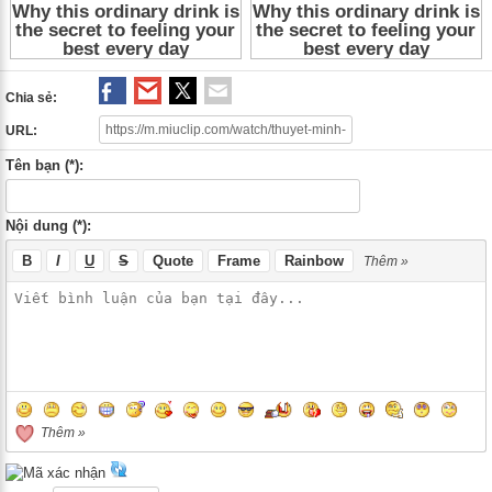
Chia sẻ:
URL:
Tên bạn (*):
Nội dung (*):
B
I
U
S
Quote
Frame
Rainbow
Thêm »
Thêm »