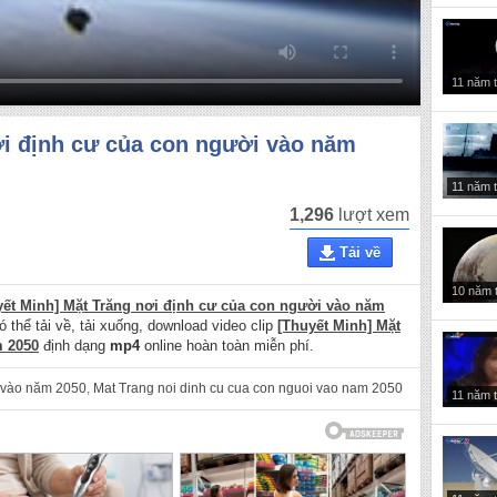
11 năm 
ơi định cư của con người vào năm
11 năm 
1,296
lượt xem
Tải về
10 năm 
yết Minh] Mặt Trăng nơi định cư của con người vào năm
ó thể tải về, tải xuống, download video clip
[Thuyết Minh] Mặt
m 2050
định dạng
mp4
online hoàn toàn miễn phí.
i vào năm 2050
,
Mat Trang noi dinh cu cua con nguoi vao nam 2050
11 năm 