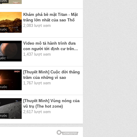
trước
Khám phá bề mặt Titan - Mặt
trăng lớn nhất của sao Thổ
2,083 lượt xem
trước
Video mô tả hành trình đưa
con người tới định cư trên
sao Hỏa của SpaceX
1,437 lượt xem
rước
[Thuyết Minh] Cuộc đời thăng
trầm của những vì sao
1,767 lượt xem
trước
[Thuyết Minh] Vùng nóng của
vũ trụ (The hot zone)
2,617 lượt xem
trước