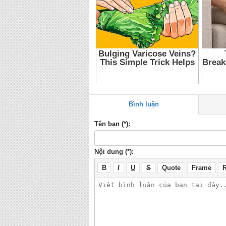
Bình luận
Tên bạn (*):
Nội dung (*):
B
I
U
S
Quote
Frame