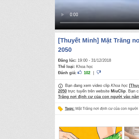
[Thuyết Minh] Mặt Trăng n
2050
Đăng lúc:
19:00 - 31/12/2018
Thể loại:
Khoa học
Đánh giá:
102
|
Bạn đang xem video clip
Khoa học
[Thu
2050
trực tuyến trên website
MiuClip
. Bạn c
Trăng nơi định cư của con người vào nă
Tags:
Mặt Trăng nơi định cư của con ngườ