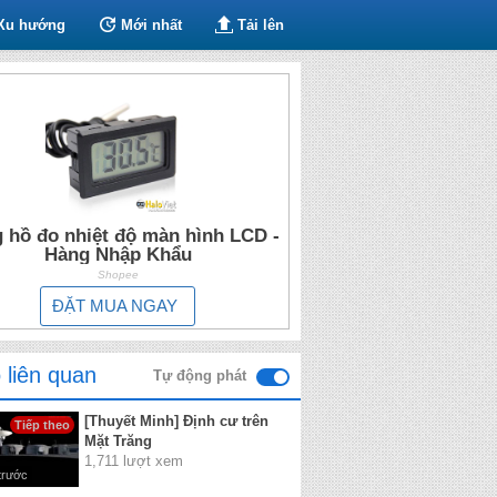
Xu hướng
Mới nhất
Tải lên
 hồ đo nhiệt độ màn hình LCD -
Hàng Nhập Khẩu
Shopee
ĐẶT MUA NGAY
 liên quan
Tự động phát
[Thuyết Minh] Định cư trên
Tiếp theo
Mặt Trăng
1,711 lượt xem
trước