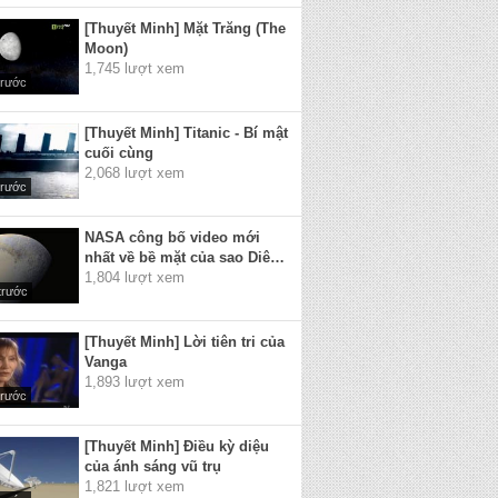
[Thuyết Minh] Mặt Trăng (The
Moon)
1,745 lượt xem
trước
[Thuyết Minh] Titanic - Bí mật
cuối cùng
2,068 lượt xem
trước
NASA công bố video mới
nhất về bề mặt của sao Diêm
Vương
1,804 lượt xem
trước
[Thuyết Minh] Lời tiên tri của
Vanga
1,893 lượt xem
trước
[Thuyết Minh] Điều kỳ diệu
của ánh sáng vũ trụ
1,821 lượt xem