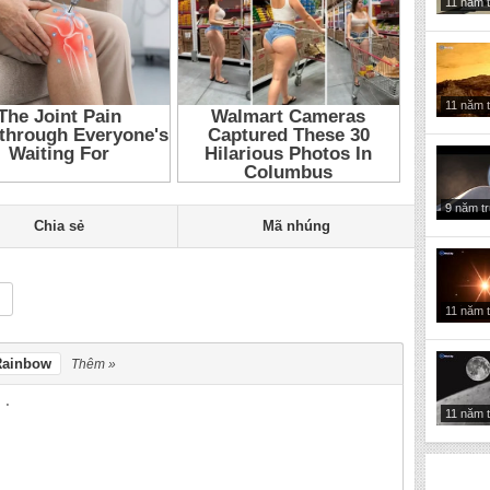
11 năm 
11 năm 
9 năm t
Chia sẻ
Mã nhúng
11 năm 
Rainbow
Thêm »
11 năm 