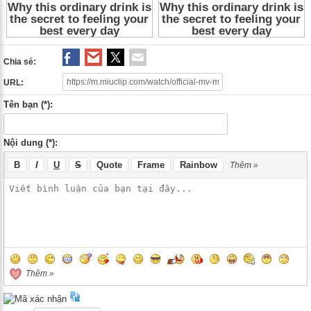
Chia sẻ:
URL:
Tên bạn (*):
Nội dung (*):
B
I
U
S
Quote
Frame
Rainbow
Thêm »
Thêm »