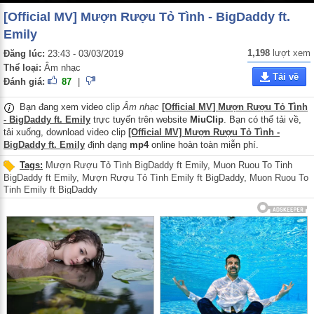
[Official MV] Mượn Rượu Tỏ Tình - BigDaddy ft.
Emily
1,198
lượt xem
Đăng lúc:
23:43 - 03/03/2019
Thể loại:
Âm nhạc
Tải về
Đánh giá:
87
|
Bạn đang xem video clip
Âm nhạc
[Official MV] Mượn Rượu Tỏ Tình
- BigDaddy ft. Emily
trực tuyến trên website
MiuClip
. Bạn có thể tải về,
tải xuống, download video clip
[Official MV] Mượn Rượu Tỏ Tình -
BigDaddy ft. Emily
định dạng
mp4
online hoàn toàn miễn phí.
Tags:
Mượn Rượu Tỏ Tình BigDaddy ft Emily
,
Muon Ruou To Tinh
BigDaddy ft Emily
,
Mượn Rượu Tỏ Tình Emily ft BigDaddy
,
Muon Ruou To
Tinh Emily ft BigDaddy