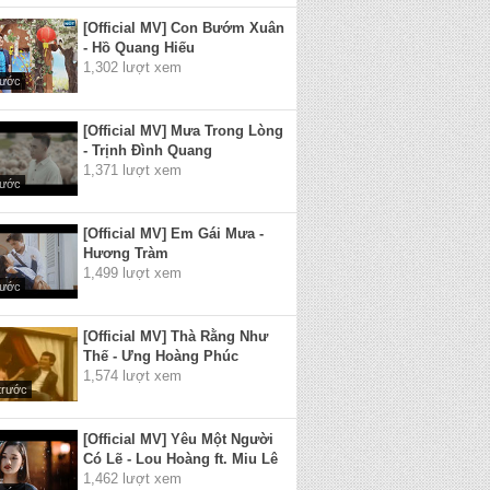
[Official MV] Con Bướm Xuân
- Hồ Quang Hiếu
1,302 lượt xem
rước
[Official MV] Mưa Trong Lòng
- Trịnh Đình Quang
1,371 lượt xem
rước
[Official MV] Em Gái Mưa -
Hương Tràm
1,499 lượt xem
rước
[Official MV] Thà Rằng Như
Thế - Ưng Hoàng Phúc
1,574 lượt xem
trước
[Official MV] Yêu Một Người
Có Lẽ - Lou Hoàng ft. Miu Lê
1,462 lượt xem