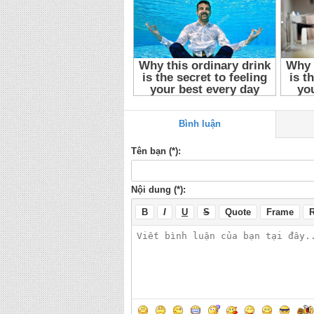
Bình luận
Tên bạn (*):
Nội dung (*):
B
I
U
S
Quote
Frame