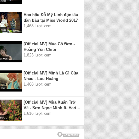
rước
Hoa hậu Đỗ Mỹ Linh độc tấu
đàn bầu tại Miss World 2017
1,468 lượt xem
rước
[Official MV] Mùa Cô Đơn -
Hoàng Yến Chibi
1,823 lượt xem
trước
[Official MV] Mình Là Gì Của
Nhau - Lou Hoàng
1,408 lượt xem
rước
[Official MV] Mùa Xuân Trở
Về - Sơn Ngọc Minh ft. Hari
Won
1,616 lượt xem
trước