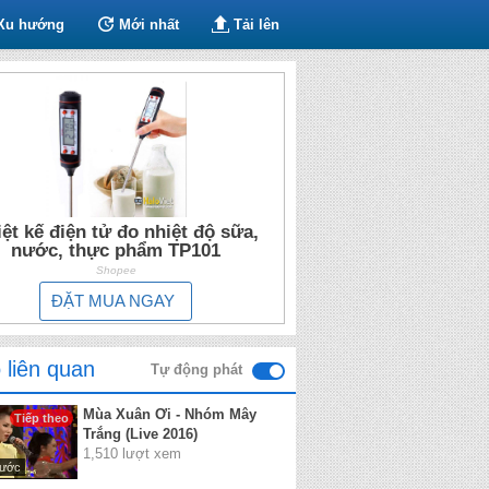
Xu hướng
Mới nhất
Tải lên
ệt kế điện tử đo nhiệt độ sữa,
nước, thực phẩm TP101
Shopee
ĐẶT MUA NGAY
 liên quan
Tự động phát
Mùa Xuân Ơi - Nhóm Mây
Tiếp theo
Trắng (Live 2016)
1,510 lượt xem
rước