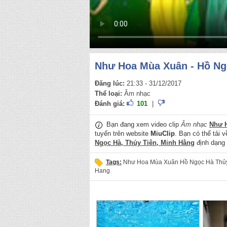
Như Hoa Mùa Xuân - Hồ Ng
Đăng lúc:
21:33 - 31/12/2017
Thể loại:
Âm nhạc
Đánh giá:
101
|
Bạn đang xem video clip
Âm nhạc
Như H
tuyến trên website
MiuClip
. Bạn có thể tải 
Ngọc Hà, Thủy Tiên, Minh Hằng
định dạng
Tags:
Như Hoa Mùa Xuân Hồ Ngọc Hà Thủy
Hang