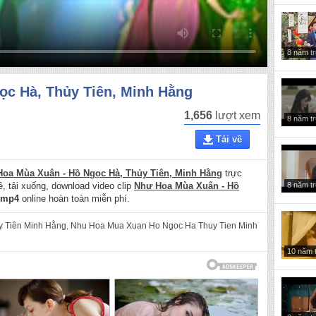
8 năm t
ọc Hà, Thủy Tiên, Minh Hằng
1,656
lượt xem
8 năm t
Tải về
oa Mùa Xuân - Hồ Ngọc Hà, Thủy Tiên, Minh Hằng
trực
8 năm t
về, tải xuống, download video clip
Như Hoa Mùa Xuân - Hồ
mp4
online hoàn toàn miễn phí.
 Tiên Minh Hằng
,
Nhu Hoa Mua Xuan Ho Ngoc Ha Thuy Tien Minh
10 năm 