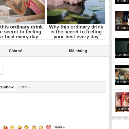
8 năm t
8 năm t
Chia sẻ
Mã nhúng
10 năm 
8 năm t
Rainbow
Thêm »
11 năm 
Thêm »