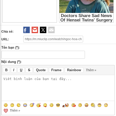
Chia sẻ:
URL:
Tên bạn (*):
Nội dung (*):
B
I
U
S
Quote
Frame
Rainbow
Thêm »
Thêm »