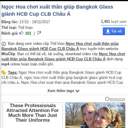
Ngọc Hoa chơi xuất thần giúp Bangkok Glass
giành HCĐ Cup CLB Châu Á
1,481
lượt xem
Đăng lúc:
13:52 - 19/11/2017
Thể loại:
Thể thao
Tải về
Đánh giá:
101
|
Bạn đang xem video clip
Thể thao
Ngọc Hoa chơi xuất thần giúp
Bangkok Glass giành HCĐ Cup CLB Châu Á
trực tuyến trên website
MiuClip
. Bạn có thể tải về, tải xuống, download video clip
Ngọc Hoa chơi
xuất thần giúp Bangkok Glass giành HCĐ Cup CLB Châu Á
định dạng
mp4
online hoàn toàn miễn phí.
Tags:
Ngọc Hoa chơi xuất thần giúp Bangkok Glass giành HCĐ Cup
CLB Châu Á
,
ngọc hoa chơi xuất thần giúp bangkok glass giành hcđ cup
clb châu á
,
Ngoc Hoa choi xuat than giup Bangkok Glass gianh HCD Cup
CLB Chau A
,
Ngọc Hoa chơi xuất thần giúp Bangkok Glass giành huy
Xem thêm tags
chương đồng Cup CLB Châu Á
,
Ngoc Hoa choi xuat than giup Bangkok
Glass gianh huy chuong dong Cup CLB Chau A