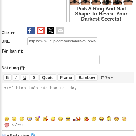
Chia sẻ:
URL:
Tên bạn (*):
Nội dung (*):
B
I
U
S
Quote
Frame
Rainbow
Thêm »
Thêm »