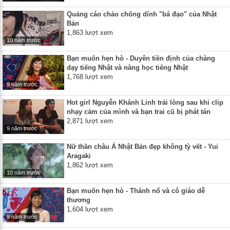
Quảng cáo chảo chống dính "bá đạo" của Nhật
Bản
1,863 lượt xem
10 năm trước
Bạn muốn hẹn hò - Duyên tiền định của chàng
dạy tiếng Nhật và nàng học tiếng Nhật
1,768 lượt xem
9 năm trước
Hot girl Nguyễn Khánh Linh trải lòng sau khi clip
nhạy cảm của mình và bạn trai cũ bị phát tán
2,871 lượt xem
9 năm trước
Nữ thần châu Á Nhật Bản đẹp không tỳ vết - Yui
Aragaki
1,862 lượt xem
10 năm trước
Bạn muốn hẹn hò - Thánh nổ và cô giáo dễ
thương
1,604 lượt xem
9 năm trước