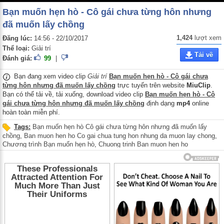
Bạn muốn hẹn hò - Cô gái chưa từng hôn nhưng
đã muốn lấy chồng
1,424
lượt xem
Đăng lúc:
14:56 - 22/10/2017
Thể loại:
Giải trí
Tải về
Đánh giá:
99
|
Bạn đang xem video clip
Giải trí
Bạn muốn hẹn hò - Cô gái chưa
từng hôn nhưng đã muốn lấy chồng
trực tuyến trên website
MiuClip
.
Bạn có thể tải về, tải xuống, download video clip
Bạn muốn hẹn hò - Cô
gái chưa từng hôn nhưng đã muốn lấy chồng
định dạng
mp4
online
hoàn toàn miễn phí.
Tags:
Bạn muốn hẹn hò Cô gái chưa từng hôn nhưng đã muốn lấy
chồng
,
Ban muon hen ho Co gai chua tung hon nhung da muon lay chong
,
Chương trình Bạn muốn hẹn hò
,
Chuong trinh Ban muon hen ho